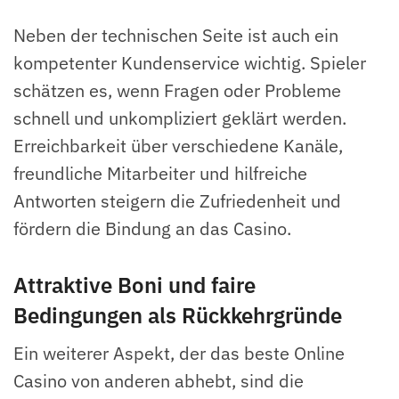
Neben der technischen Seite ist auch ein
kompetenter Kundenservice wichtig. Spieler
schätzen es, wenn Fragen oder Probleme
schnell und unkompliziert geklärt werden.
Erreichbarkeit über verschiedene Kanäle,
freundliche Mitarbeiter und hilfreiche
Antworten steigern die Zufriedenheit und
fördern die Bindung an das Casino.
Attraktive Boni und faire
Bedingungen als Rückkehrgründe
Ein weiterer Aspekt, der das beste Online
Casino von anderen abhebt, sind die