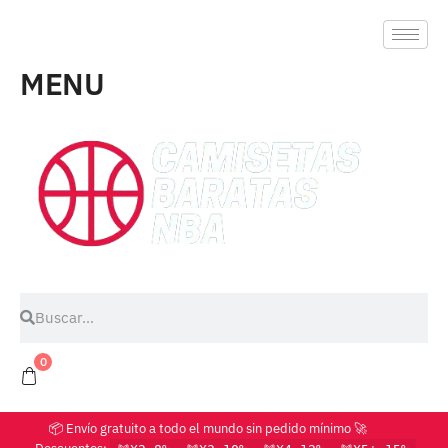
MENU
0
📦 Envío gratuito a todo el mundo sin pedido mínimo 🚀