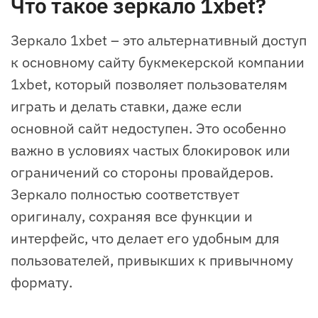
Что такое зеркало 1xbet?
Зеркало 1xbet – это альтернативный доступ
к основному сайту букмекерской компании
1xbet, который позволяет пользователям
играть и делать ставки, даже если
основной сайт недоступен. Это особенно
важно в условиях частых блокировок или
ограничений со стороны провайдеров.
Зеркало полностью соответствует
оригиналу, сохраняя все функции и
интерфейс, что делает его удобным для
пользователей, привыкших к привычному
формату.