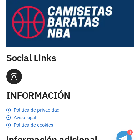
Social Links
INFORMACIÓN
Política de privacidad
Aviso legal
Política de cookies
1
información adicional