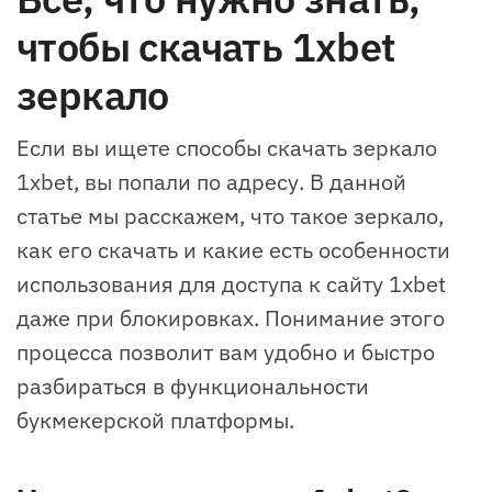
чтобы скачать 1xbet
зеркало
Если вы ищете способы скачать зеркало
1xbet, вы попали по адресу. В данной
статье мы расскажем, что такое зеркало,
как его скачать и какие есть особенности
использования для доступа к сайту 1xbet
даже при блокировках. Понимание этого
процесса позволит вам удобно и быстро
разбираться в функциональности
букмекерской платформы.