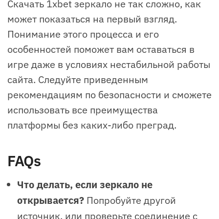
Скачать 1xbet зеркало не так сложно, как
может показаться на первый взгляд.
Понимание этого процесса и его
особенностей поможет вам оставаться в
игре даже в условиях нестабильной работы
сайта. Следуйте приведенным
рекомендациям по безопасности и сможете
использовать все преимущества
платформы без каких-либо преград.
FAQs
Что делать, если зеркало не
открывается?
Попробуйте другой
источник, или проверьте соединение с