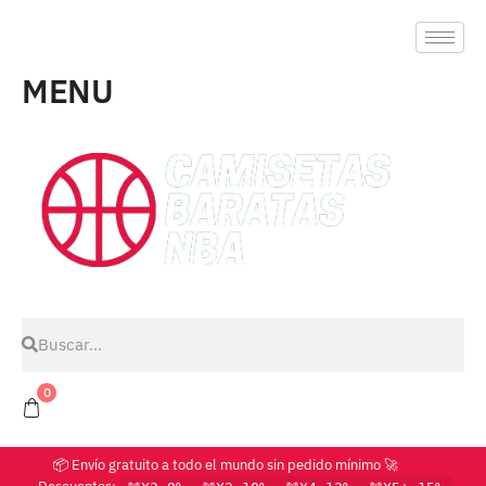
MENU
0
📦 Envío gratuito a todo el mundo sin pedido mínimo 🚀