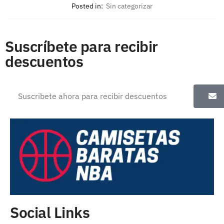
Posted in:
Sin categorizar
Suscríbete para recibir
descuentos
Social Links