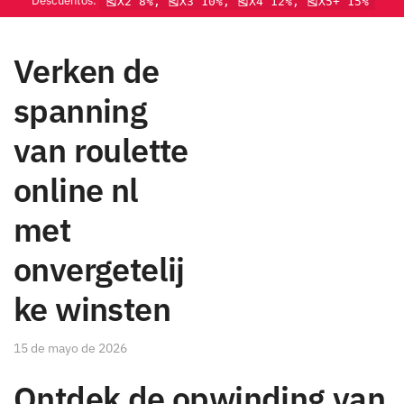
Descuentos:
🎽X2 8%, 🎽X3 10%, 🎽X4 12%, 🎽X5+ 15%
Verken de
spanning
van roulette
online nl
met
onvergetelij
ke winsten
15 de mayo de 2026
Ontdek de opwinding van