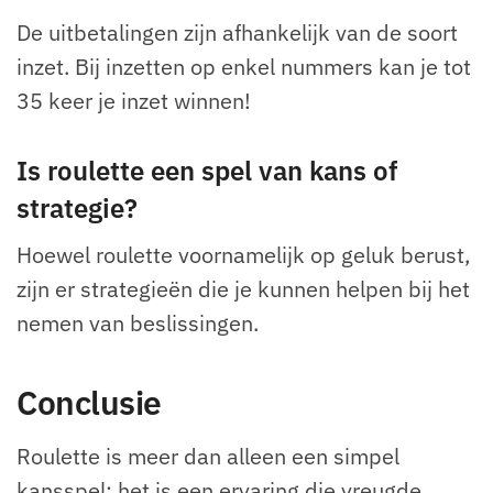
De uitbetalingen zijn afhankelijk van de soort
inzet. Bij inzetten op enkel nummers kan je tot
35 keer je inzet winnen!
Is roulette een spel van kans of
strategie?
Hoewel roulette voornamelijk op geluk berust,
zijn er strategieën die je kunnen helpen bij het
nemen van beslissingen.
Conclusie
Roulette is meer dan alleen een simpel
kansspel; het is een ervaring die vreugde,