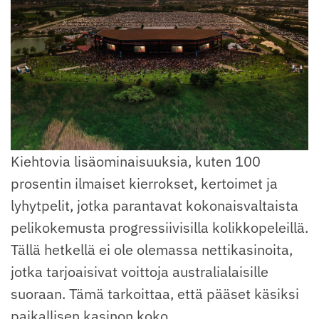
Kiehtovia lisäominaisuuksia, kuten 100
prosentin ilmaiset kierrokset, kertoimet ja
lyhytpelit, jotka parantavat kokonaisvaltaista
pelikokemusta progressiivisilla kolikkopeleillä.
Tällä hetkellä ei ole olemassa nettikasinoita,
jotka tarjoaisivat voittoja australialaisille
suoraan. Tämä tarkoittaa, että pääset käsiksi
paikallisen kasinon koko