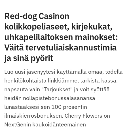
Red-dog Casinon
kolikkopeliaseet, kirjekukat,
uhkapelilaitoksen mainokset:
Väitä tervetuliaiskannustimia
ja sinä pyörit
Luo uusi jäsenyytesi käyttämällä omaa, todella
henkilökohtaista linkkiämme, tarkista kassa,
napsauta vain "Tarjoukset" ja voit syöttää
heidän nollapistebonussalasanansa
lunastaaksesi sen 100 prosentin
ilmaiskierrosbonuksen. Cherry Flowers on
NextGenin kaukoidänteemainen