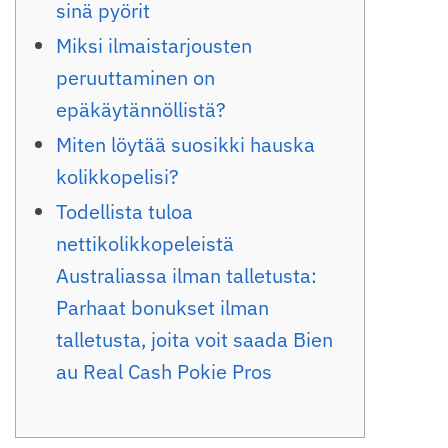
sinä pyörit
Miksi ilmaistarjousten
peruuttaminen on
epäkäytännöllistä?
Miten löytää suosikki hauska
kolikkopelisi?
Todellista tuloa
nettikolikkopeleistä
Australiassa ilman talletusta:
Parhaat bonukset ilman
talletusta, joita voit saada Bien
au Real Cash Pokie Pros