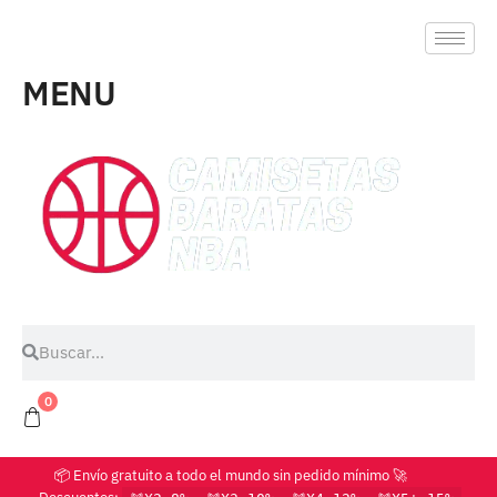
MENU
0
📦 Envío gratuito a todo el mundo sin pedido mínimo 🚀