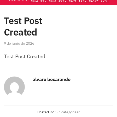
Descuentos:
🎽X2 8%, 🎽X3 10%, 🎽X4 12%, 🎽X5+ 15%
Test Post
Created
9 de junio de 2026
Test Post Created
alvaro bocarando
Posted in:
Sin categorizar