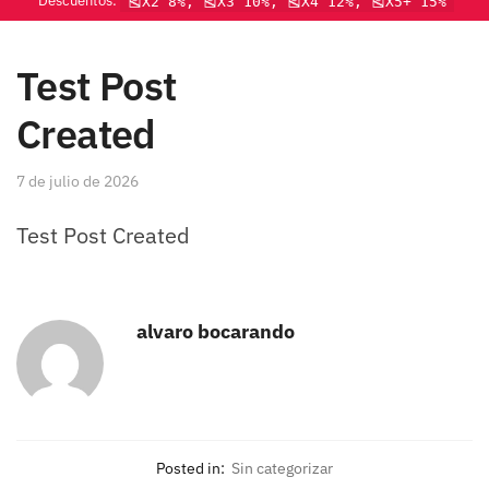
Descuentos:
🎽X2 8%, 🎽X3 10%, 🎽X4 12%, 🎽X5+ 15%
Test Post
Created
7 de julio de 2026
Test Post Created
alvaro bocarando
Posted in:
Sin categorizar