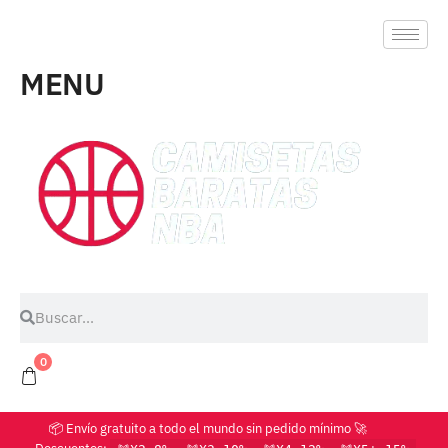
MENU
0
📦 Envío gratuito a todo el mundo sin pedido mínimo 🚀