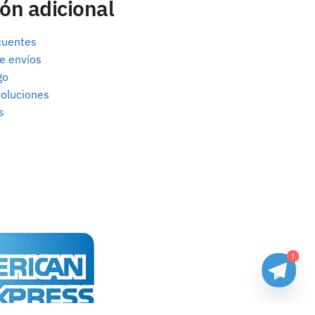
ón adicional
cuentes
e envíos
go
oluciones
s
1