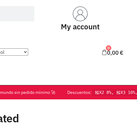
My account
0
0,00
€
o el mundo sin pedido mínimo 🚀 Descuentos:
🎽X2 8%, 🎽X3 10%
ated