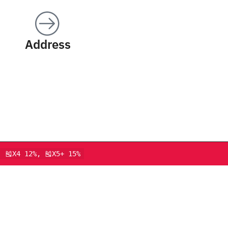
Address
, 🎽X4 12%, 🎽X5+ 15%