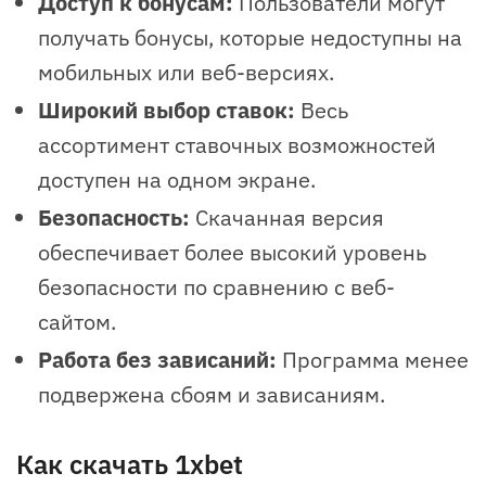
Доступ к бонусам:
Пользователи могут
получать бонусы, которые недоступны на
мобильных или веб-версиях.
Широкий выбор ставок:
Весь
ассортимент ставочных возможностей
доступен на одном экране.
Безопасность:
Скачанная версия
обеспечивает более высокий уровень
безопасности по сравнению с веб-
сайтом.
Работа без зависаний:
Программа менее
подвержена сбоям и зависаниям.
Как скачать 1xbet