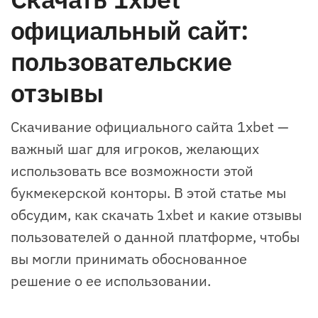
официальный сайт:
пользовательские
отзывы
Скачивание официального сайта 1xbet —
важный шаг для игроков, желающих
использовать все возможности этой
букмекерской конторы. В этой статье мы
обсудим, как скачать 1xbet и какие отзывы
пользователей о данной платформе, чтобы
вы могли принимать обоснованное
решение о ее использовании.