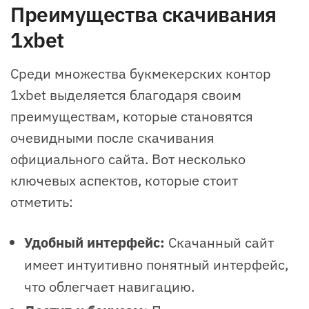
Преимущества скачивания
1xbet
Среди множества букмекерских контор
1xbet выделяется благодаря своим
преимуществам, которые становятся
очевидными после скачивания
официального сайта. Вот несколько
ключевых аспектов, которые стоит
отметить:
Удобный интерфейс:
Скачанный сайт
имеет интуитивно понятный интерфейс,
что облегчает навигацию.