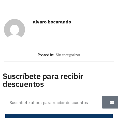
alvaro bocarando
Posted in:
Sin categorizar
Suscríbete para recibir
descuentos