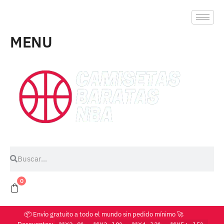
MENU
0
📦 Envío gratuito a todo el mundo sin pedido mínimo 🚀