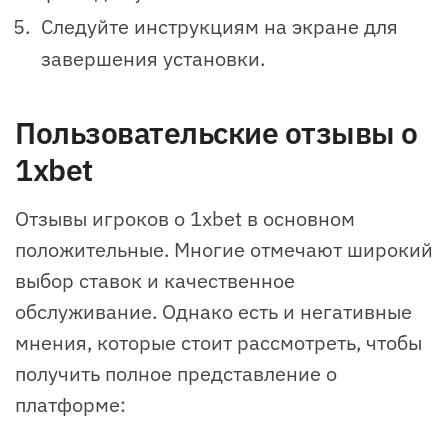
Следуйте инструкциям на экране для
завершения установки.
Пользовательские отзывы о
1xbet
Отзывы игроков о 1xbet в основном
положительные. Многие отмечают широкий
выбор ставок и качественное
обслуживание. Однако есть и негативные
мнения, которые стоит рассмотреть, чтобы
получить полное представление о
платформе: