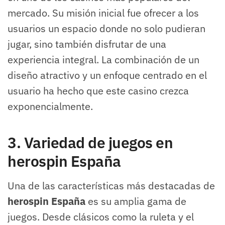
mercado. Su misión inicial fue ofrecer a los
usuarios un espacio donde no solo pudieran
jugar, sino también disfrutar de una
experiencia integral. La combinación de un
diseño atractivo y un enfoque centrado en el
usuario ha hecho que este casino crezca
exponencialmente.
3. Variedad de juegos en
herospin España
Una de las características más destacadas de
herospin España
es su amplia gama de
juegos. Desde clásicos como la ruleta y el