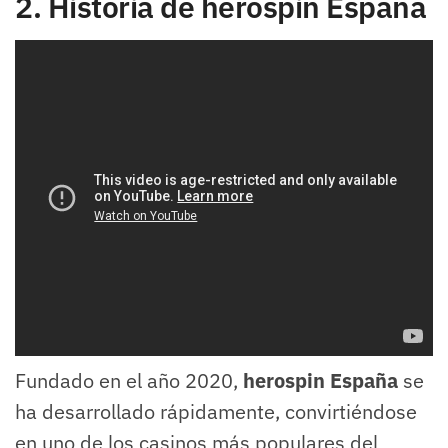
2. Historia de herospin España
Fundado en el año 2020,
herospin España
se
ha desarrollado rápidamente, convirtiéndose
en uno de los casinos más populares del