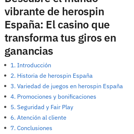
vibrante de herospin
España: El casino que
transforma tus giros en
ganancias
1. Introducción
2. Historia de herospin España
3. Variedad de juegos en herospin España
4. Promociones y bonificaciones
5. Seguridad y Fair Play
6. Atención al cliente
7. Conclusiones