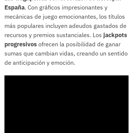
España
. Con gráficos impresionantes y
mecánicas de juego emocionantes, los títulos
más populares incluyen adeudos gastados de
recursos y premios sustanciales. Los
jackpots
progresivos
ofrecen la posibilidad de ganar
sumas que cambian vidas, creando un sentido
de anticipación y emoción.