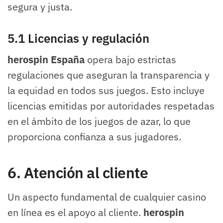
segura y justa.
5.1 Licencias y regulación
herospin España
opera bajo estrictas
regulaciones que aseguran la transparencia y
la equidad en todos sus juegos. Esto incluye
licencias emitidas por autoridades respetadas
en el ámbito de los juegos de azar, lo que
proporciona confianza a sus jugadores.
6. Atención al cliente
Un aspecto fundamental de cualquier casino
en línea es el apoyo al cliente.
herospin