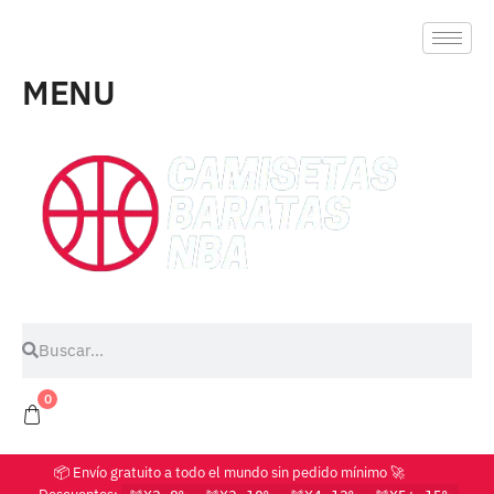
MENU
0
📦 Envío gratuito a todo el mundo sin pedido mínimo 🚀