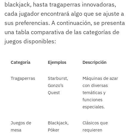
blackjack, hasta tragaperras innovadoras,
cada jugador encontrará algo que se ajuste a
sus preferencias. A continuación, se presenta
una tabla comparativa de las categorías de
juegos disponibles:
Categoría
Ejemplos
Descripción
Tragaperras
Starburst,
Máquinas de azar
Gonzo’s
con diversas
Quest
temáticas y
funciones
especiales.
Juegos de
Blackjack,
Clásicos que
mesa
Póker
requieren