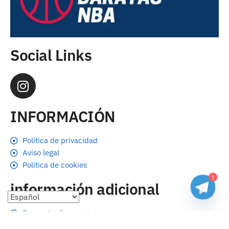
Social Links
INFORMACIÓN
Política de privacidad
Aviso legal
Política de cookies
1
información adicional
Preguntas frecuentes
Seguimiento de envíos