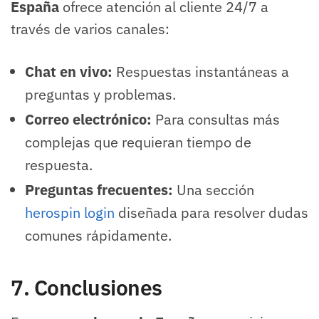
España
ofrece atención al cliente 24/7 a
través de varios canales:
Chat en vivo:
Respuestas instantáneas a
preguntas y problemas.
Correo electrónico:
Para consultas más
complejas que requieran tiempo de
respuesta.
Preguntas frecuentes:
Una sección
herospin login
diseñada para resolver dudas
comunes rápidamente.
7. Conclusiones