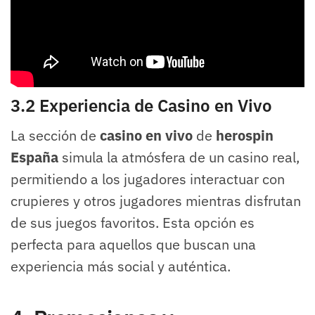
3.2 Experiencia de Casino en Vivo
La sección de
casino en vivo
de
herospin
España
simula la atmósfera de un casino real,
permitiendo a los jugadores interactuar con
crupieres y otros jugadores mientras disfrutan
de sus juegos favoritos. Esta opción es
perfecta para aquellos que buscan una
experiencia más social y auténtica.