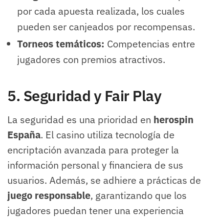
por cada apuesta realizada, los cuales
pueden ser canjeados por recompensas.
Torneos temáticos:
Competencias entre
jugadores con premios atractivos.
5. Seguridad y Fair Play
La seguridad es una prioridad en
herospin
España
. El casino utiliza tecnología de
encriptación avanzada para proteger la
información personal y financiera de sus
usuarios. Además, se adhiere a prácticas de
juego responsable
, garantizando que los
jugadores puedan tener una experiencia