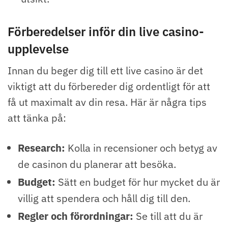
Förberedelser inför din live casino-
upplevelse
Innan du beger dig till ett live casino är det
viktigt att du förbereder dig ordentligt för att
få ut maximalt av din resa. Här är några tips
att tänka på:
Research:
Kolla in recensioner och betyg av
de casinon du planerar att besöka.
Budget:
Sätt en budget för hur mycket du är
villig att spendera och håll dig till den.
Regler och förordningar:
Se till att du är