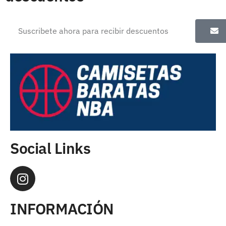
Social Links
INFORMACIÓN