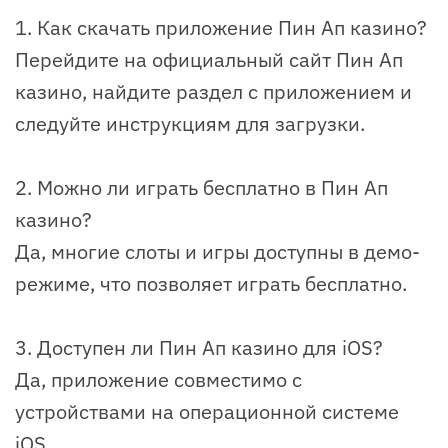
1. Как скачать приложение Пин Ап казино?
Перейдите на официальный сайт Пин Ап
казино, найдите раздел с приложением и
следуйте инструкциям для загрузки.
2. Можно ли играть бесплатно в Пин Ап
казино?
Да, многие слоты и игры доступны в демо-
режиме, что позволяет играть бесплатно.
3. Доступен ли Пин Ап казино для iOS?
Да, приложение совместимо с
устройствами на операционной системе
iOS.