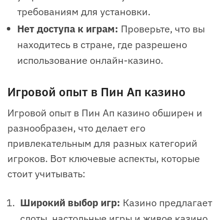
требованиям для установки.
Нет доступа к играм:
Проверьте, что вы
находитесь в стране, где разрешено
использование онлайн-казино.
Игровой опыт в Пин Ап казино
Игровой опыт в Пин Ап казино обширен и
разнообразен, что делает его
привлекательным для разных категорий
игроков. Вот ключевые аспекты, которые
стоит учитывать:
Широкий выбор игр:
Казино предлагает
слоты, настольные игры и живое казино