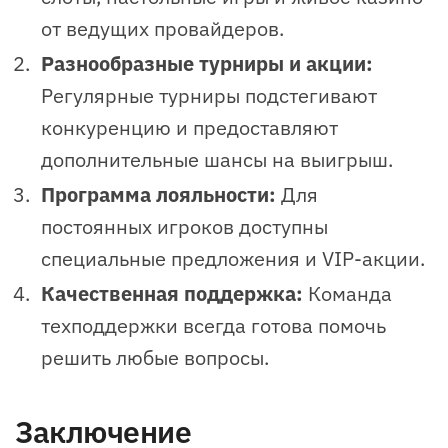
от ведущих провайдеров.
Разнообразные турниры и акции:
Регулярные турниры подстегивают
конкуренцию и предоставляют
дополнительные шансы на выигрыш.
Программа лояльности:
Для
постоянных игроков доступны
специальные предложения и VIP-акции.
Качественная поддержка:
Команда
техподдержки всегда готова помочь
решить любые вопросы.
Заключение