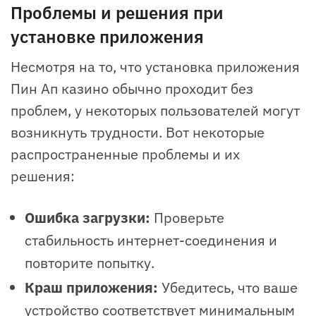
Проблемы и решения при
установке приложения
Несмотря на то, что установка приложения
Пин Ап казино обычно проходит без
проблем, у некоторых пользователей могут
возникнуть трудности. Вот некоторые
распространенные проблемы и их
решения:
Ошибка загрузки:
Проверьте
стабильность интернет-соединения и
повторите попытку.
Краш приложения:
Убедитесь, что ваше
устройство соответствует минимальным