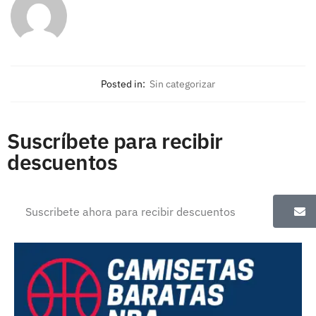
Posted in:
Sin categorizar
Suscríbete para recibir
descuentos