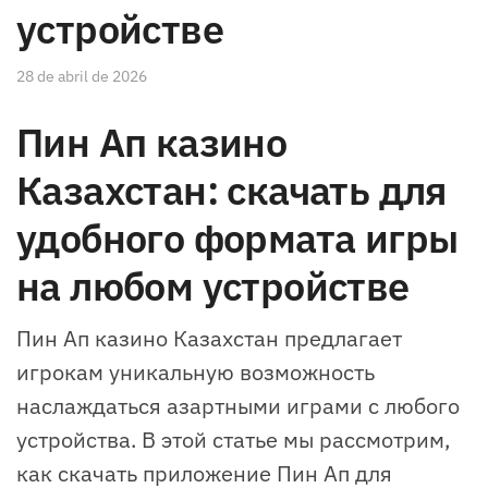
устройстве
28 de abril de 2026
Пин Ап казино
Казахстан: скачать для
удобного формата игры
на любом устройстве
Пин Ап казино Казахстан предлагает
игрокам уникальную возможность
наслаждаться азартными играми с любого
устройства. В этой статье мы рассмотрим,
как скачать приложение Пин Ап для