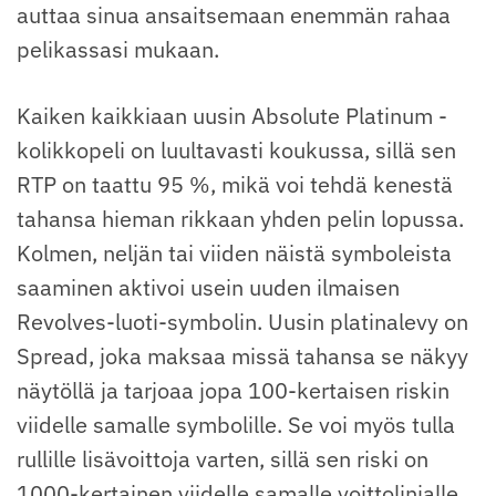
auttaa sinua ansaitsemaan enemmän rahaa
pelikassasi mukaan.
Kaiken kaikkiaan uusin Absolute Platinum -
kolikkopeli on luultavasti koukussa, sillä sen
RTP on taattu 95 %, mikä voi tehdä kenestä
tahansa hieman rikkaan yhden pelin lopussa.
Kolmen, neljän tai viiden näistä symboleista
saaminen aktivoi usein uuden ilmaisen
Revolves-luoti-symbolin. Uusin platinalevy on
Spread, joka maksaa missä tahansa se näkyy
näytöllä ja tarjoaa jopa 100-kertaisen riskin
viidelle samalle symbolille. Se voi myös tulla
rullille lisävoittoja varten, sillä sen riski on
1000-kertainen viidelle samalle voittolinjalle.