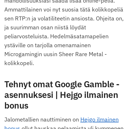
mahdollisuuksiasi saada lisää online-peliä.
Ammattilainen voi nyt suosia tätä kolikkopeliä
sen RTP:n ja volatiliteetin ansiosta. Ohjeita on,
ja suurimman osan niistä löydät
peliarvosteluista. Hedelmäsatamapelien
ystäville on tarjolla omenamainen
Microgamingin uusin Sheer Rare Metal -
kolikkopeli.
Tehnyt omat Google Gamble -
asennuksesi | Hejgo ilmainen
bonus
Jalometallien nauttiminen on
Hejgo ilmainen
bonus
ollut hauskaa pelaamista yli kymmenen