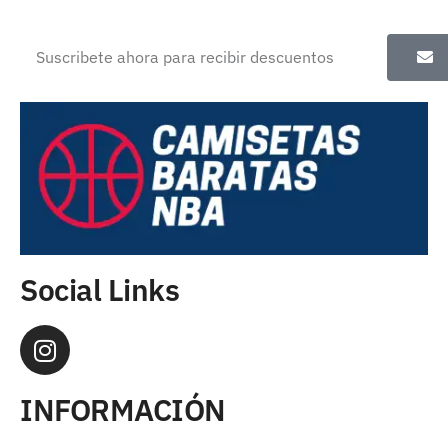
Social Links
INFORMACIÓN