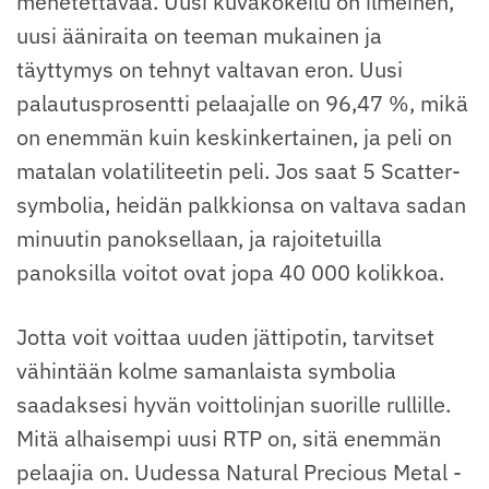
menetettävää. Uusi kuvakokeilu on ilmeinen,
uusi ääniraita on teeman mukainen ja
täyttymys on tehnyt valtavan eron. Uusi
palautusprosentti pelaajalle on 96,47 %, mikä
on enemmän kuin keskinkertainen, ja peli on
matalan volatiliteetin peli. Jos saat 5 Scatter-
symbolia, heidän palkkionsa on valtava sadan
minuutin panoksellaan, ja rajoitetuilla
panoksilla voitot ovat jopa 40 000 kolikkoa.
Jotta voit voittaa uuden jättipotin, tarvitset
vähintään kolme samanlaista symbolia
saadaksesi hyvän voittolinjan suorille rullille.
Mitä alhaisempi uusi RTP on, sitä enemmän
pelaajia on. Uudessa Natural Precious Metal -