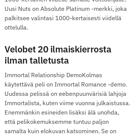
Uusi Nuts on Absolute Platinum -merkki, joka
palkitsee valintasi 1000-kertaisesti viidellä
ottelulla.
Velobet 20 ilmaiskierrosta
ilman talletusta
Immortal Relationship DemoKolmas
käytettävä peli on Immortal Romance -demo.
Uudessa pelissä on eebenpuunvärisiä lahjoja
Immortalista, kuten viime vuonna julkaistussa.
Enemmänkin esineiden lisäksi älä unohda,
että pelikokemuksemme tuntuu paljon
samalta kuin elokuvan katsominen. Se on