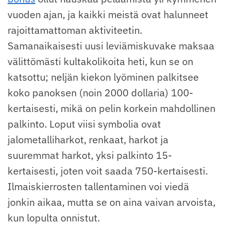
vuoden ajan, ja kaikki meistä ovat halunneet
rajoittamattoman aktiviteetin.
Samanaikaisesti uusi leviämiskuvake maksaa
välittömästi kultakolikoita heti, kun se on
katsottu; neljän kiekon lyöminen palkitsee
koko panoksen (noin 2000 dollaria) 100-
kertaisesti, mikä on pelin korkein mahdollinen
palkinto. Loput viisi symbolia ovat
jalometalliharkot, renkaat, harkot ja
suuremmat harkot, yksi palkinto 15-
kertaisesti, joten voit saada 750-kertaisesti.
Ilmaiskierrosten tallentaminen voi viedä
jonkin aikaa, mutta se on aina vaivan arvoista,
kun lopulta onnistut.