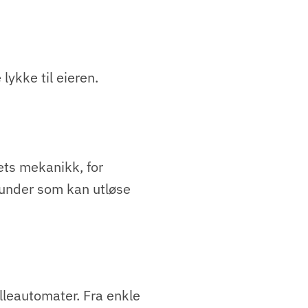
lykke til eieren.
lets mekanikk, for
runder som kan utløse
lleautomater. Fra enkle