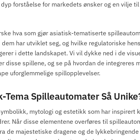
 dyp forståelse for markedets ønsker og en vilje til 
orske hva som gjør asiatisk-tematiserte spilleautom
dem har utviklet seg, og hvilke regulatoriske hens
erer i dette landskapet. Vi vil dykke ned i de visu
r disse spillene, og se på hvordan de integreres
ape uforglemmelige spillopplevelser.
sk-Tema Spilleautomater Så Unike
 symbolikk, mytologi og estetikk som har inspirert
ndrer. Når disse elementene overføres til spilleaut
Fra de majestetiske dragene og de lykkebringende 