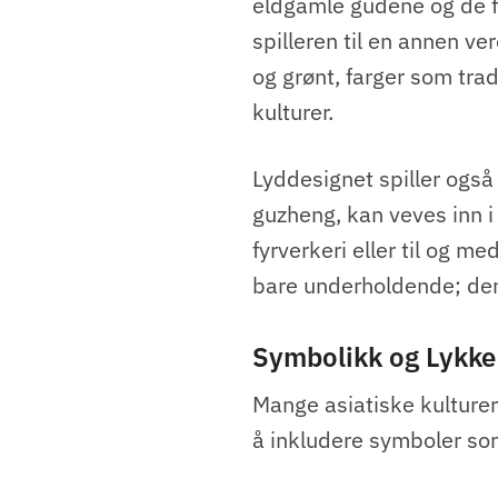
eldgamle gudene og de f
spilleren til en annen ve
og grønt, farger som tra
kulturer.
Lyddesignet spiller også
guzheng, kan veves inn i
fyrverkeri eller til og 
bare underholdende; den
Symbolikk og Lykke
Mange asiatiske kulturer
å inkludere symboler so