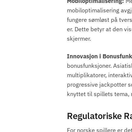
Mobiloptimalisering:
Me
mobiloptimalisering avgj
fungere sømløst på tvers 
er. Dette betyr at den vi
skjermer.
Innovasjon i Bonusfunk
bonusfunksjoner. Asiatis
multiplikatorer, interakti
progressive jackpotter so
knyttet til spillets tem
Regulatoriske R
For norske spillere er d