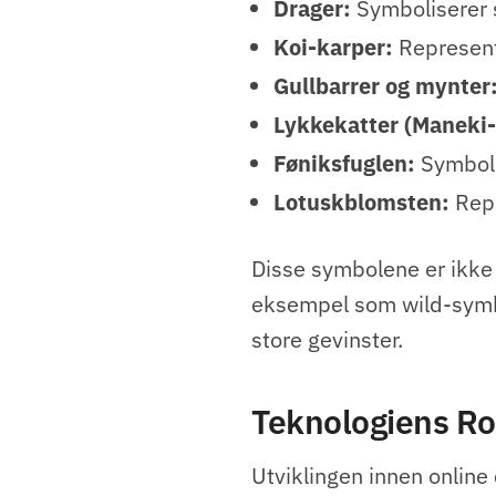
Drager:
Symboliserer s
Koi-karper:
Represent
Gullbarrer og mynter
Lykkekatter (Maneki-
Føniksfuglen:
Symboli
Lotuskblomsten:
Repr
Disse symbolene er ikke b
eksempel som wild-symbo
store gevinster.
Teknologiens Ro
Utviklingen innen online