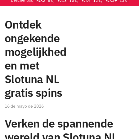
Descuentos:
🎽X2 8%, 🎽X3 10%, 🎽X4 12%, 🎽X5+ 15%
Ontdek
ongekende
mogelijkhed
en met
Slotuna NL
gratis spins
16 de mayo de 2026
Verken de spannende
wereld van Slotuna NL