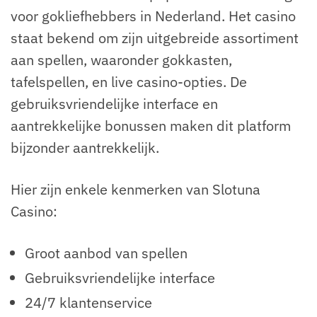
voor gokliefhebbers in Nederland. Het casino
staat bekend om zijn uitgebreide assortiment
aan spellen, waaronder gokkasten,
tafelspellen, en live casino-opties. De
gebruiksvriendelijke interface en
aantrekkelijke bonussen maken dit platform
bijzonder aantrekkelijk.
Hier zijn enkele kenmerken van Slotuna
Casino:
Groot aanbod van spellen
Gebruiksvriendelijke interface
24/7 klantenservice