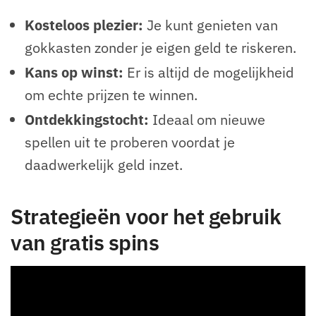
Kosteloos plezier:
Je kunt genieten van
gokkasten zonder je eigen geld te riskeren.
Kans op winst:
Er is altijd de mogelijkheid
om echte prijzen te winnen.
Ontdekkingstocht:
Ideaal om nieuwe
spellen uit te proberen voordat je
daadwerkelijk geld inzet.
Strategieën voor het gebruik
van gratis spins