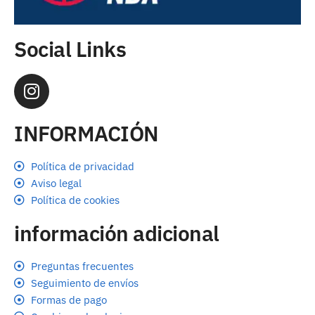
Social Links
INFORMACIÓN
Política de privacidad
Aviso legal
Política de cookies
información adicional
Preguntas frecuentes
Seguimiento de envíos
Formas de pago