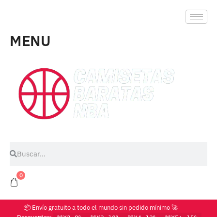
MENU
0
📦 Envío gratuito a todo el mundo sin pedido mínimo 🚀