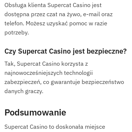
Obsługa klienta Supercat Casino jest
dostępna przez czat na żywo, e-mail oraz
telefon. Możesz uzyskać pomoc w razie
potrzeby.
Czy Supercat Casino jest bezpieczne?
Tak, Supercat Casino korzysta z
najnowocześniejszych technologii
zabezpieczeń, co gwarantuje bezpieczeństwo
danych graczy.
Podsumowanie
Supercat Casino to doskonała miejsce