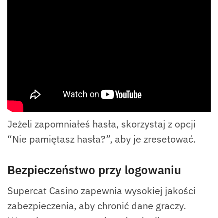
Jeżeli zapomniałeś hasła, skorzystaj z opcji
“Nie pamiętasz hasła?”, aby je zresetować.
Bezpieczeństwo przy logowaniu
Supercat Casino zapewnia wysokiej jakości
zabezpieczenia, aby chronić dane graczy.