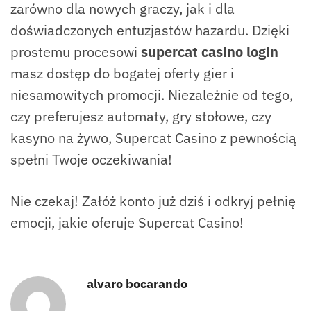
zarówno dla nowych graczy, jak i dla
doświadczonych entuzjastów hazardu. Dzięki
prostemu procesowi
supercat casino login
masz dostęp do bogatej oferty gier i
niesamowitych promocji. Niezależnie od tego,
czy preferujesz automaty, gry stołowe, czy
kasyno na żywo, Supercat Casino z pewnością
spełni Twoje oczekiwania!
Nie czekaj! Załóż konto już dziś i odkryj pełnię
emocji, jakie oferuje Supercat Casino!
alvaro bocarando