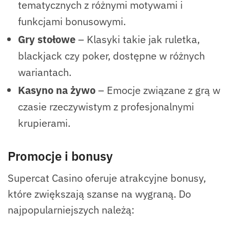
tematycznych z różnymi motywami i
funkcjami bonusowymi.
Gry stołowe
– Klasyki takie jak ruletka,
blackjack czy poker, dostępne w różnych
wariantach.
Kasyno na żywo
– Emocje związane z grą w
czasie rzeczywistym z profesjonalnymi
krupierami.
Promocje i bonusy
Supercat Casino oferuje atrakcyjne bonusy,
które zwiększają szanse na wygraną. Do
najpopularniejszych należą: