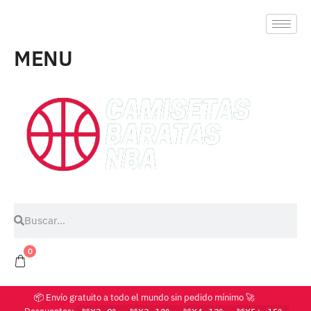
MENU
0
📦 Envío gratuito a todo el mundo sin pedido mínimo 🚀