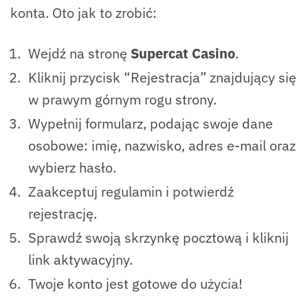
konta. Oto jak to zrobić:
Wejdź na stronę
Supercat Casino
.
Kliknij przycisk “Rejestracja” znajdujący się
w prawym górnym rogu strony.
Wypełnij formularz, podając swoje dane
osobowe: imię, nazwisko, adres e-mail oraz
wybierz hasło.
Zaakceptuj regulamin i potwierdź
rejestrację.
Sprawdź swoją skrzynkę pocztową i kliknij
link aktywacyjny.
Twoje konto jest gotowe do użycia!