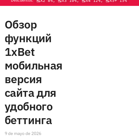
Descuentos:
🎽X2 8%, 🎽X3 10%, 🎽X4 12%, 🎽X5+ 15%
Обзор
функций
1xBet
мобильная
версия
сайта для
удобного
беттинга
9 de mayo de 2026