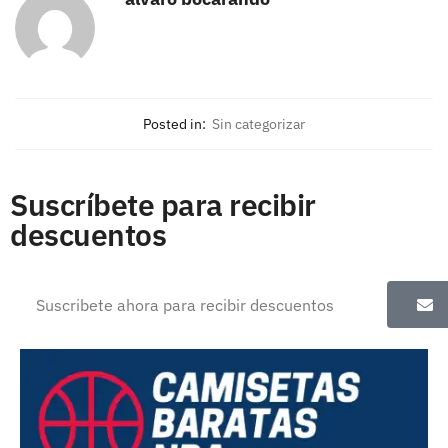
Posted in:
Sin categorizar
Suscríbete para recibir
descuentos