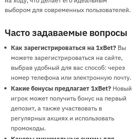
на ходу, что делает его идеальным
выбором для современных пользователей.
Часто задаваемые вопросы
Как зарегистрироваться на 1xBet?
Вы
можете зарегистрироваться на сайте,
выбрав удобный для вас способ: через
номер телефона или электронную почту.
Какие бонусы предлагает 1xBet?
Новый
игрок может получить бонус на первый
депозит, а также участвовать в
регулярных акциях и использовать
промокоды.
Каковы минимальные суммы для