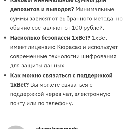
депозитов и выводов?
Минимальные
суммы зависят от выбранного метода, но
обычно составляют от 100 рублей.
Насколько безопасен 1xBet?
1xBet
имеет лицензию Кюрасао и использует
современные технологии шифрования
для защиты данных.
Как можно связаться с поддержкой
1xBet?
Вы можете связаться с
поддержкой через чат, электронную
почту или по телефону.
alvaro bocarando