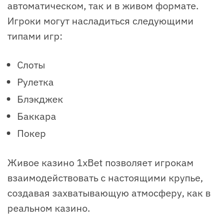
автоматическом, так и в живом формате.
Игроки могут насладиться следующими
типами игр:
Слоты
Рулетка
Блэкджек
Баккара
Покер
Живое казино 1xBet позволяет игрокам
взаимодействовать с настоящими крупье,
создавая захватывающую атмосферу, как в
реальном казино.