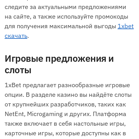
следите за актуальными предложениями
на сайте, а также используйте промокоды
для получения максимальной выгоды
1xbet
скачать
.
Игровые предложения и
слоты
1xBet предлагает разнообразные игровые
опции. В разделе казино вы найдёте слоты
от крупнейших разработчиков, таких как
NetEnt, Microgaming и других. Платформа
также включает в себя настольные игры,
карточные игры, которые доступны как в