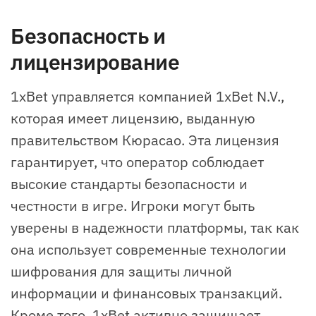
Безопасность и
лицензирование
1xBet управляется компанией 1xBet N.V.,
которая имеет лицензию, выданную
правительством Кюрасао. Эта лицензия
гарантирует, что оператор соблюдает
высокие стандарты безопасности и
честности в игре. Игроки могут быть
уверены в надежности платформы, так как
она использует современные технологии
шифрования для защиты личной
информации и финансовых транзакций.
Кроме того, 1xBet активно защищает