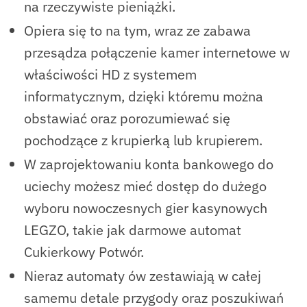
na rzeczywiste pieniążki.
Opiera się to na tym, wraz ze zabawa
przesądza połączenie kamer internetowe w
właściwości HD z systemem
informatycznym, dzięki któremu można
obstawiać oraz porozumiewać się
pochodzące z krupierką lub krupierem.
W zaprojektowaniu konta bankowego do
uciechy możesz mieć dostęp do dużego
wyboru nowoczesnych gier kasynowych
LEGZO, takie jak darmowe automat
Cukierkowy Potwór.
Nieraz automaty ów zestawiają w całej
samemu detale przygody oraz poszukiwań