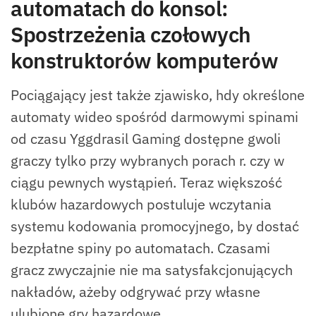
automatach do konsol:
Spostrzeżenia czołowych
konstruktorów komputerów
Pociągający jest także zjawisko, hdy określone
automaty wideo spośród darmowymi spinami
od czasu Yggdrasil Gaming dostępne gwoli
graczy tylko przy wybranych porach r. czy w
ciągu pewnych wystąpień. Teraz większość
klubów hazardowych postuluje wczytania
systemu kodowania promocyjnego, by dostać
bezpłatne spiny po automatach. Czasami
gracz zwyczajnie nie ma satysfakcjonujących
nakładów, ażeby odgrywać przy własne
ulubione gry hazardowe.