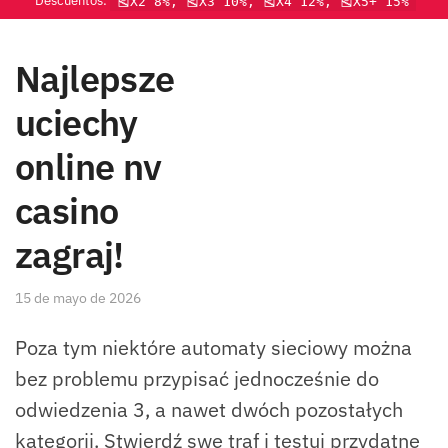
Descuentos:
🎽X2 8%, 🎽X3 10%, 🎽X4 12%, 🎽X5+ 15%
Najlepsze
uciechy
online nv
casino
zagraj!
15 de mayo de 2026
Poza tym niektóre automaty sieciowy można
bez problemu przypisać jednocześnie do
odwiedzenia 3, a nawet dwóch pozostałych
kategorii. Stwierdź swe traf i testuj przydatne