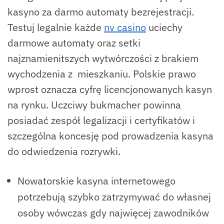
kasyno za darmo automaty bezrejestracji.
Testuj legalnie każde
nv casino
uciechy
darmowe automaty oraz setki
najznamienitszych wytwórczości z brakiem
wychodzenia z mieszkaniu. Polskie prawo
wprost oznacza cyfrę licencjonowanych kasyn
na rynku.
Uczciwy bukmacher powinna
posiadać zespół legalizacji i certyfikatów i
szczególna koncesję pod prowadzenia kasyna
do odwiedzenia rozrywki.
Nowatorskie kasyna internetowego
potrzebują szybko zatrzymywać do własnej
osoby wówczas gdy najwięcej zawodników