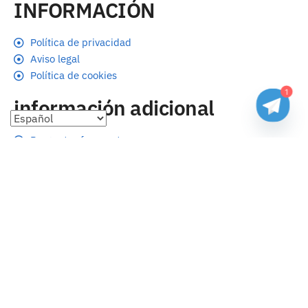
INFORMACIÓN
Política de privacidad
Aviso legal
Política de cookies
1
información adicional
Preguntas frecuentes
Seguimiento de envíos
Formas de pago
Cambios y devoluciones
Sobre nosotros
Envío
Tallas
Blog
contacto