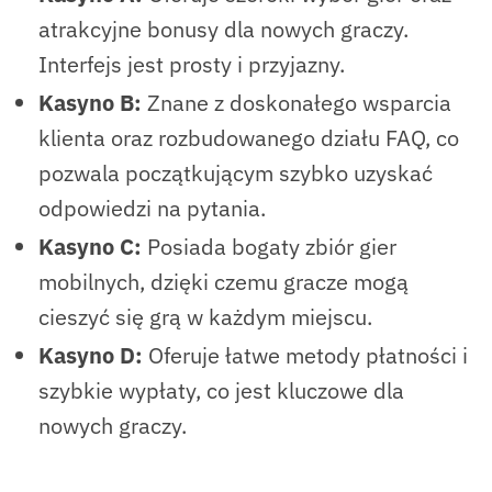
atrakcyjne bonusy dla nowych graczy.
Interfejs jest prosty i przyjazny.
Kasyno B:
Znane z doskonałego wsparcia
klienta oraz rozbudowanego działu FAQ, co
pozwala początkującym szybko uzyskać
odpowiedzi na pytania.
Kasyno C:
Posiada bogaty zbiór gier
mobilnych, dzięki czemu gracze mogą
cieszyć się grą w każdym miejscu.
Kasyno D:
Oferuje łatwe metody płatności i
szybkie wypłaty, co jest kluczowe dla
nowych graczy.