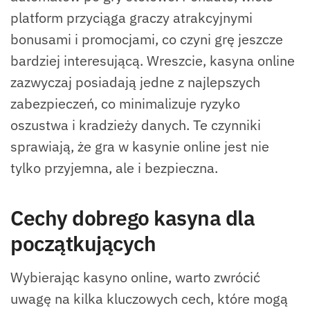
platform przyciąga graczy atrakcyjnymi
bonusami i promocjami, co czyni grę jeszcze
bardziej interesującą. Wreszcie, kasyna online
zazwyczaj posiadają jedne z najlepszych
zabezpieczeń, co minimalizuje ryzyko
oszustwa i kradzieży danych. Te czynniki
sprawiają, że gra w kasynie online jest nie
tylko przyjemna, ale i bezpieczna.
Cechy dobrego kasyna dla
początkujących
Wybierając kasyno online, warto zwrócić
uwagę na kilka kluczowych cech, które mogą