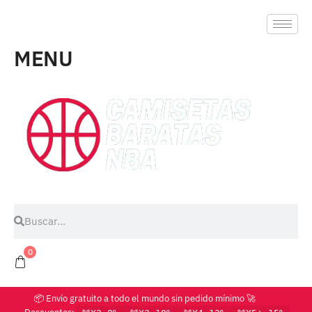
MENU
0
📦 Envío gratuito a todo el mundo sin pedido mínimo 🚀