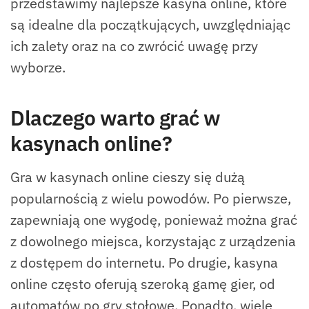
przedstawimy najlepsze kasyna online, które
są idealne dla początkujących, uwzględniając
ich zalety oraz na co zwrócić uwagę przy
wyborze.
Dlaczego warto grać w
kasynach online?
Gra w kasynach online cieszy się dużą
popularnością z wielu powodów. Po pierwsze,
zapewniają one wygodę, ponieważ można grać
z dowolnego miejsca, korzystając z urządzenia
z dostępem do internetu. Po drugie, kasyna
online często oferują szeroką gamę gier, od
automatów po gry stołowe. Ponadto, wiele