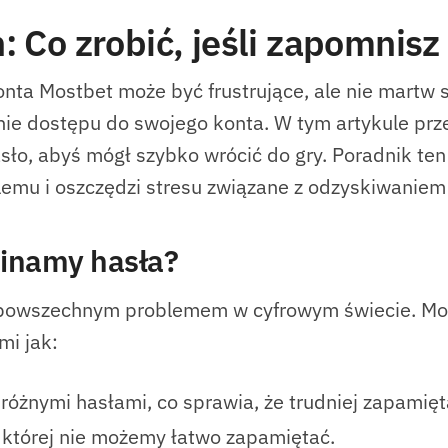
: Co zrobić, jeśli zapomnisz
ta Mostbet może być frustrujące, ale nie martw si
ie dostępu do swojego konta. W tym artykule pr
asło, abyś mógł szybko wrócić do gry. Poradnik te
lemu i oszczędzi stresu związane z odzyskiwaniem
inamy hasła?
t powszechnym problemem w cyfrowym świecie. M
mi jak:
 różnymi hasłami, co sprawia, że trudniej zapamięt
 której nie możemy łatwo zapamiętać.