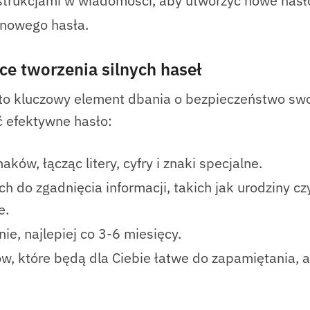
nstrukcjami w wiadomości, aby utworzyć nowe hasł
 nowego hasła.
e tworzenia silnych haseł
 to kluczowy element dbania o bezpieczeństwo swo
 efektywne hasło:
ów, łącząc litery, cyfry i znaki specjalne.
ch do zgadnięcia informacji, takich jak urodziny 
e.
nie, najlepiej co 3-6 miesięcy.
łów, które będą dla Ciebie łatwe do zapamiętania, 