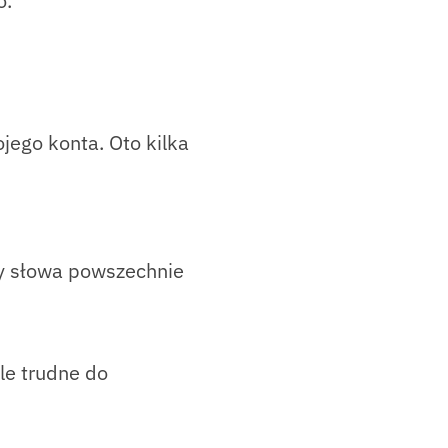
o.
jego konta. Oto kilka
czy słowa powszechnie
ale trudne do