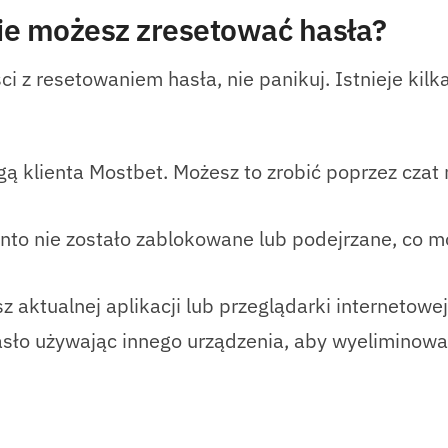
 nie możesz zresetować hasła?
ci z resetowaniem hasła, nie panikuj. Istnieje kilk
gą klienta Mostbet. Możesz to zrobić poprzez czat n
nto nie zostało zablokowane lub podejrzane, co m
z aktualnej aplikacji lub przeglądarki internetowej
sło używając innego urządzenia, aby wyeliminowa