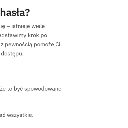
 hasła?
ę – istnieje wiele
zedstawimy krok po
n z pewnością pomoże Ci
 dostępu.
oże to być spowodowane
ać wszystkie.