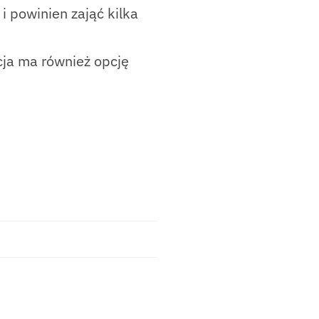
i powinien zająć kilka
cja ma również opcję