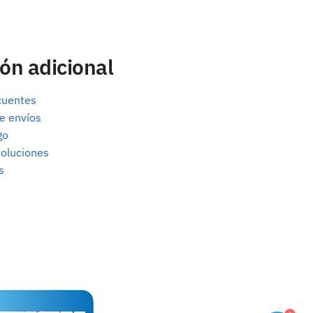
ón adicional
cuentes
e envíos
go
oluciones
s