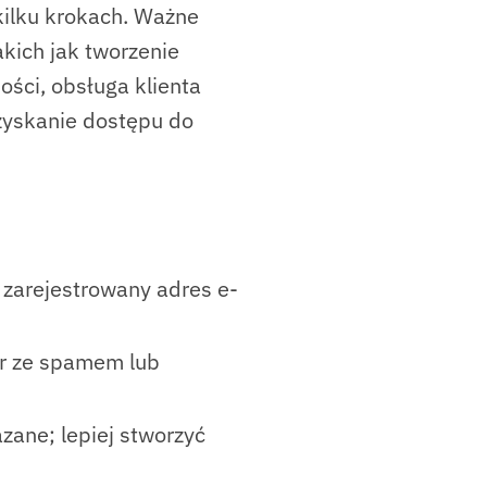
kilku krokach. Ważne
akich jak tworzenie
ności, obsługa klienta
zyskanie dostępu do
zarejestrowany adres e-
r ze spamem lub
zane; lepiej stworzyć