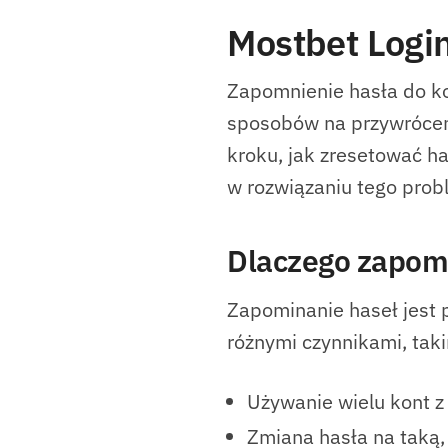
Mostbet Login
Zapomnienie hasła do kon
sposobów na przywrócen
kroku, jak zresetować h
w rozwiązaniu tego prob
Dlaczego zapom
Zapominanie haseł jes
różnymi czynnikami, taki
Używanie wielu kont z
Zmiana hasła na taką,