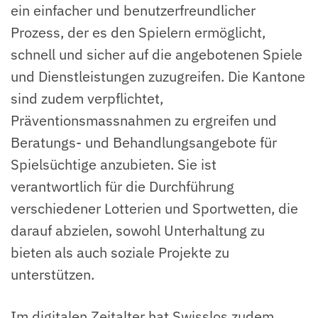
ein einfacher und benutzerfreundlicher
Prozess, der es den Spielern ermöglicht,
schnell und sicher auf die angebotenen Spiele
und Dienstleistungen zuzugreifen. Die Kantone
sind zudem verpflichtet,
Präventionsmassnahmen zu ergreifen und
Beratungs- und Behandlungsangebote für
Spielsüchtige anzubieten. Sie ist
verantwortlich für die Durchführung
verschiedener Lotterien und Sportwetten, die
darauf abzielen, sowohl Unterhaltung zu
bieten als auch soziale Projekte zu
unterstützen.
Im digitalen Zeitalter hat Swisslos zudem