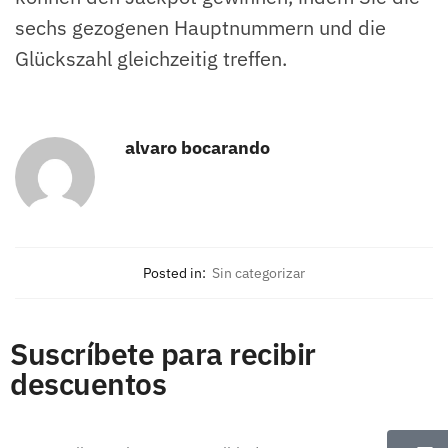
sechs gezogenen Hauptnummern und die
Glückszahl gleichzeitig treffen.
alvaro bocarando
Posted in:
Sin categorizar
Suscríbete para recibir
descuentos