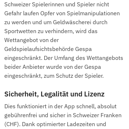
Schweizer Spielerinnen und Spieler nicht
Gefahr laufen Opfer von Spielmanipulationen
zu werden und um Geldwäscherei durch
Sportwetten zu verhindern, wird das
Wettangebot von der
Geldspielaufsichtsbehörde Gespa
eingeschränkt. Der Umfang des Wettangebots
beider Anbieter wurde von der Gespa
eingeschränkt, zum Schutz der Spieler.
Sicherheit, Legalität und Lizenz
Dies funktioniert in der App schnell, absolut
gebührenfrei und sicher in Schweizer Franken
(CHF). Dank optimierter Ladezeiten und