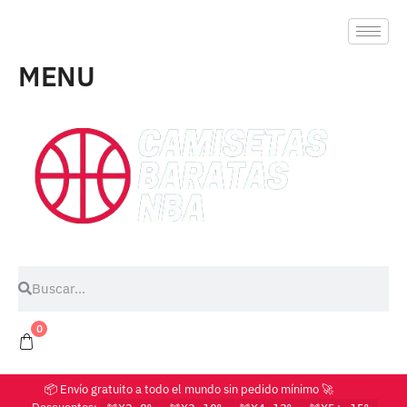
MENU
0
📦 Envío gratuito a todo el mundo sin pedido mínimo 🚀