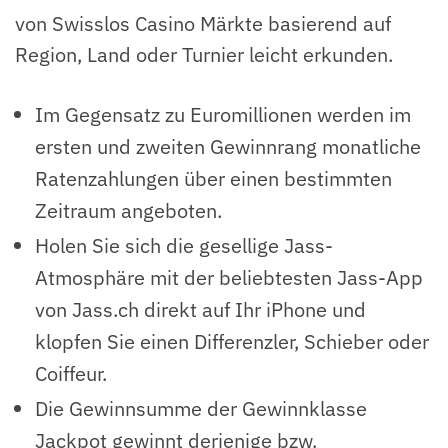
von Swisslos Casino Märkte basierend auf
Region, Land oder Turnier leicht erkunden.
Im Gegensatz zu Euromillionen werden im
ersten und zweiten Gewinnrang monatliche
Ratenzahlungen über einen bestimmten
Zeitraum angeboten.
Holen Sie sich die gesellige Jass-
Atmosphäre mit der beliebtesten Jass-App
von Jass.ch direkt auf Ihr iPhone und
klopfen Sie einen Differenzler, Schieber oder
Coiffeur.
Die Gewinnsumme der Gewinnklasse
Jackpot gewinnt derjenige bzw.