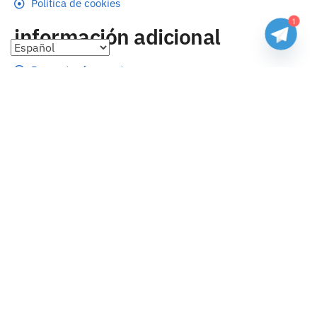
Política de cookies
1
información adicional
Preguntas frecuentes
Seguimiento de envíos
Formas de pago
Cambios y devoluciones
Sobre nosotros
Envío
Tallas
Blog
contacto