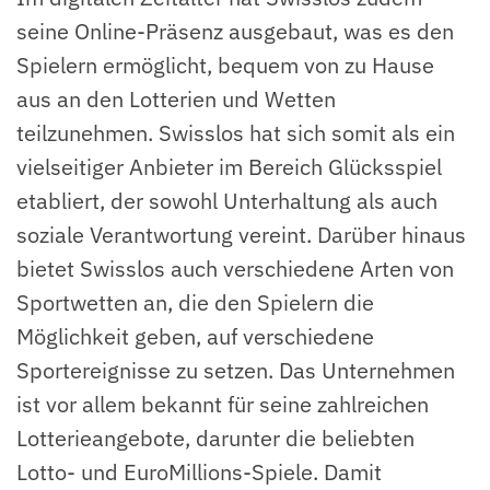
seine Online-Präsenz ausgebaut, was es den
Spielern ermöglicht, bequem von zu Hause
aus an den Lotterien und Wetten
teilzunehmen. Swisslos hat sich somit als ein
vielseitiger Anbieter im Bereich Glücksspiel
etabliert, der sowohl Unterhaltung als auch
soziale Verantwortung vereint. Darüber hinaus
bietet Swisslos auch verschiedene Arten von
Sportwetten an, die den Spielern die
Möglichkeit geben, auf verschiedene
Sportereignisse zu setzen. Das Unternehmen
ist vor allem bekannt für seine zahlreichen
Lotterieangebote, darunter die beliebten
Lotto- und EuroMillions-Spiele. Damit