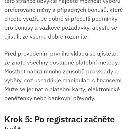
této stránce obvykle najdete možnost výběru
preferované měny a případných bonusů, které
chcete využít. Je dobré si přečetli podmínky
pro bonusy a sázkové požadavky, abyste se
ujistili, že všemu dobře rozumíte.
Před provedením prvního vkladu se ujistěte,
že znáte všechny dostupné platební metody.
Mostbet nabízí mnoho způsobů pro vklady a
výběry, což usnadňuje manipulaci s financemi.
Může se jednat o platební karty, elektronické
peněženky nebo bankovní převody.
Krok 5: Po registraci začněte