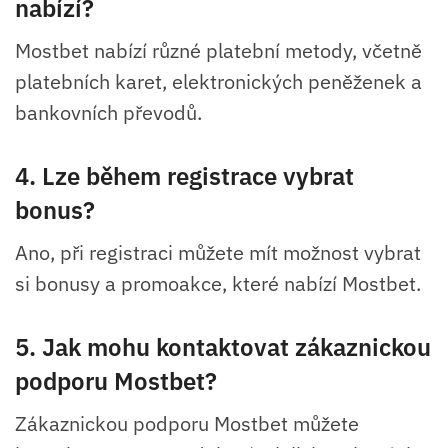
nabízí?
Mostbet nabízí různé platební metody, včetně
platebních karet, elektronických peněženek a
bankovních převodů.
4. Lze během registrace vybrat
bonus?
Ano, při registraci můžete mít možnost vybrat
si bonusy a promoakce, které nabízí Mostbet.
5. Jak mohu kontaktovat zákaznickou
podporu Mostbet?
Zákaznickou podporu Mostbet můžete