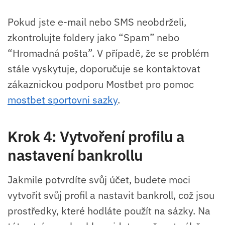
Pokud jste e-mail nebo SMS neobdrželi,
zkontrolujte foldery jako “Spam” nebo
“Hromadná pošta”. V případě, že se problém
stále vyskytuje, doporučuje se kontaktovat
zákaznickou podporu Mostbet pro pomoc
mostbet sportovni sazky
.
Krok 4: Vytvoření profilu a
nastavení bankrollu
Jakmile potvrdíte svůj účet, budete moci
vytvořit svůj profil a nastavit bankroll, což jsou
prostředky, které hodláte použít na sázky. Na