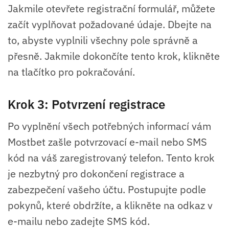
Jakmile otevřete registrační formulář, můžete
začít vyplňovat požadované údaje. Dbejte na
to, abyste vyplnili všechny pole správně a
přesně. Jakmile dokončíte tento krok, klikněte
na tlačítko pro pokračování.
Krok 3: Potvrzení registrace
Po vyplnění všech potřebných informací vám
Mostbet zašle potvrzovací e-mail nebo SMS
kód na váš zaregistrovaný telefon. Tento krok
je nezbytný pro dokončení registrace a
zabezpečení vašeho účtu. Postupujte podle
pokynů, které obdržíte, a klikněte na odkaz v
e-mailu nebo zadejte SMS kód.