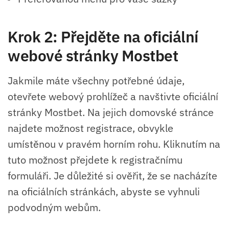
Krok 2: Přejděte na oficiální
webové stránky Mostbet
Jakmile máte všechny potřebné údaje,
otevřete webový prohlížeč a navštivte oficiální
stránky Mostbet. Na jejich domovské stránce
najdete možnost registrace, obvykle
umístěnou v pravém horním rohu. Kliknutím na
tuto možnost přejdete k registračnímu
formuláři. Je důležité si ověřit, že se nacházíte
na oficiálních stránkách, abyste se vyhnuli
podvodným webům.