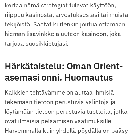
kertaa nämä strategiat tulevat käyttöön,
riippuu kasinosta, arvostuksestasi tai muista
tekijöistä. Saatat kuitenkin joutua ottamaan
hieman lisävinkkejä uuteen kasinoon, joka
tarjoaa suosikkietujasi.
Härkätaistelu: Oman Orient-
asemasi onni. Huomautus
Kaikkien tehtävämme on auttaa ihmisiä
tekemään tietoon perustuvia valintoja ja
löytämään tietoon perustuvia tuotteita, jotka
ovat ilmaisia ​​pelaamisen vaatimuksille.
Harvemmalla kuin yhdellä pöydällä on pääsy