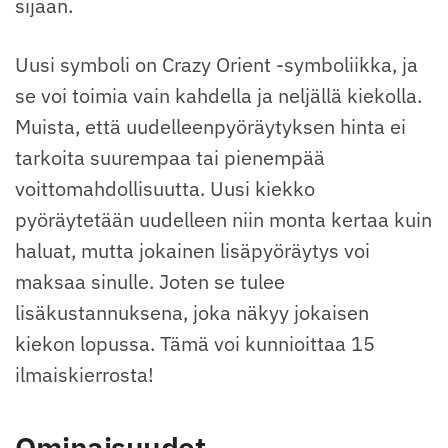
sijaan.
Uusi symboli on Crazy Orient -symboliikka, ja
se voi toimia vain kahdella ja neljällä kiekolla.
Muista, että uudelleenpyöräytyksen hinta ei
tarkoita suurempaa tai pienempää
voittomahdollisuutta. Uusi kiekko
pyöräytetään uudelleen niin monta kertaa kuin
haluat, mutta jokainen lisäpyöräytys voi
maksaa sinulle. Joten se tulee
lisäkustannuksena, joka näkyy jokaisen
kiekon lopussa. Tämä voi kunnioittaa 15
ilmaiskierrosta!
Ominaisuudet