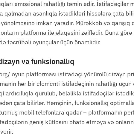
ıqları emosional rahatlığı təmin edir. İstifadəçilə
qalmadan asanlıqla istədikləri hissələrə çata bili
 yönəlməsinə imkan yaradır. Mürəkkəb və qarışıq 
onların platforma ilə əlaqəsini zəiflədir. Buna görə 
də təcrübəli oyunçular üçün önəmlidir.
dizayn və funksionallıq
org/ oyun platforması istifadəçi yönümlü dizayn pri
rmanın hər bir elementi istifadəçinin rahatlığı üçü
i ardıcıllıqla qurulub, beləliklə istifadəçilər istəd
ən çata bilirlər. Həmçinin, funksionallıq optimallaş
utmuş mobil telefonlara qədər – platformanın pe
ifadəçilərin geniş kütləsini əhatə etməyə və onları
erir.