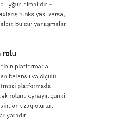
nə uyğun olmalıdır –
xtarış funksiyası varsa,
azaldır. Bu cür yanaşmalar
 rolu
əçinin platformada
an balanslı və ölçülü
t etməsi platformada
ək rolunu oynayır, çünki
isindən uzaq olurlar.
r yaradır.