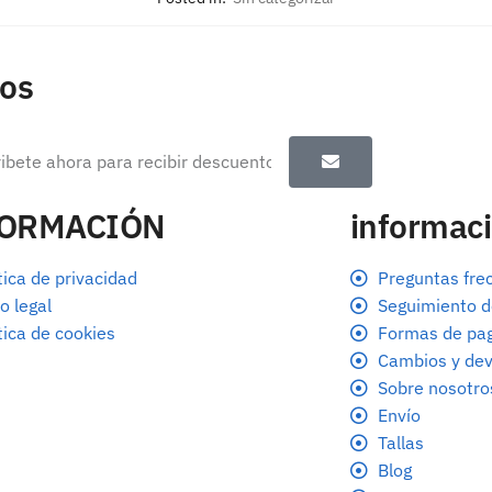
tos
FORMACIÓN
informaci
tica de privacidad
Preguntas fre
o legal
Seguimiento d
tica de cookies
Formas de pa
Cambios y dev
Sobre nosotro
Envío
Tallas
Blog