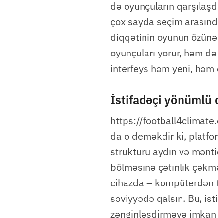
də oyunçuların qarşılaşd
çox sayda seçim arasında 
diqqətinin oyunun özünə
oyunçuları yorur, həm də 
interfeys həm yeni, həm 
İstifadəçi yönümlü 
https://football4climate.
da o deməkdir ki, platfo
strukturu aydın və məntiq
bölməsinə çətinlik çəkməd
cihazda – kompüterdən t
səviyyədə qalsın. Bu, ist
zənginləşdirməyə imkan v