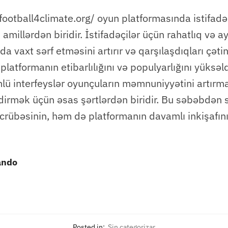
football4climate.org/ oyun platformasında istifadə
amillərdən biridir. İstifadəçilər üçün rahatlıq və 
a vaxt sərf etməsini artırır və qarşılaşdıqları çətinl
atformanın etibarlılığını və populyarlığını yüksəl
lü interfeyslər oyunçuların məmnuniyyətini artırm
dirmək üçün əsas şərtlərdən biridir. Bu səbəbdən 
rübəsinin, həm də platformanın davamlı inkişafının
ando
Posted in:
Sin categorizar