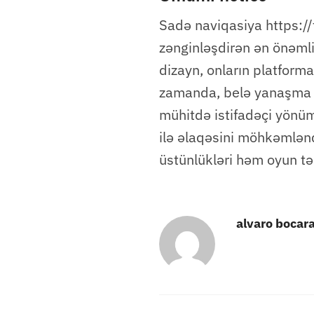
Sadə naviqasiya https://
zənginləşdirən ən önəmli 
dizayn, onların platformad
zamanda, belə yanaşma pl
mühitdə istifadəçi yönüm
ilə əlaqəsini möhkəmlən
üstünlükləri həm oyun təc
alvaro bocar