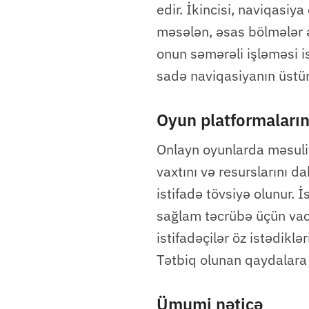
edir. İkincisi, naviqasiy
məsələn, əsas bölmələr ə
onun səmərəli işləməsi is
sadə naviqasiyanın üstün
Oyun platformaların
Onlayn oyunlarda məsuliy
vaxtını və resurslarını 
istifadə tövsiyə olunur. İ
sağlam təcrübə üçün vaci
istifadəçilər öz istədiklə
Tətbiq olunan qaydalara
Ümumi nəticə