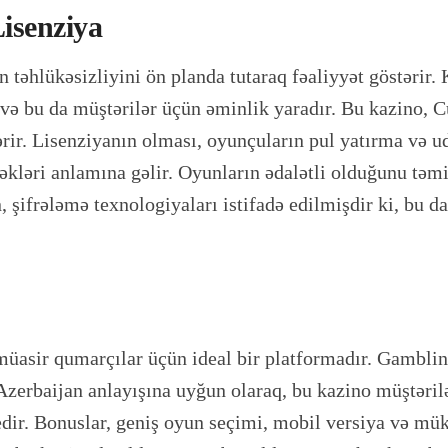
Lisenziya
 təhlükəsizliyini ön planda tutaraq fəaliyyət göstərir
 və bu da müştərilər üçün əminlik yaradır. Bu kazino, 
tərir. Lisenziyanın olması, oyunçuların pul yatırma və u
əkləri anlamına gəlir. Oyunların ədalətli olduğunu t
n, şifrələmə texnologiyaları istifadə edilmişdir ki, bu 
müasir qumarçılar üçün ideal bir platformadır. Gambli
Azerbaijan anlayışına uyğun olaraq, bu kazino müştərilə
edir. Bonuslar, geniş oyun seçimi, mobil versiya və mü