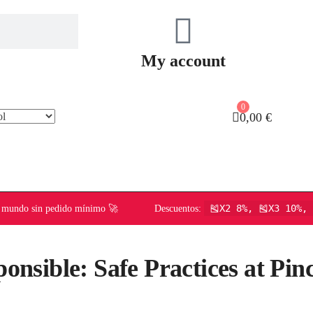
My account
0
0,00
€
🎽X2 8%, 🎽X3 10%, 
do el mundo sin pedido mínimo 🚀 Descuentos:
nsible: Safe Practices at Pin