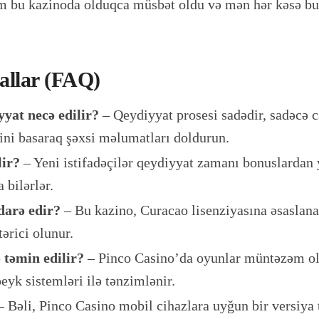
im bu kazinoda olduqca müsbət oldu və mən hər kəsə 
uallar (FAQ)
yat necə edilir?
– Qeydiyyat prosesi sadədir, sadəcə c
ini basaraq şəxsi məlumatları doldurun.
lir?
– Yeni istifadəçilər qeydiyyat zamanı bonuslardan
 bilərlər.
darə edir?
– Bu kazino, Curacao lisenziyasına əsaslana
tərici olunur.
 təmin edilir?
– Pinco Casino’da oyunlar müntəzəm ola
eyk sistemləri ilə tənzimlənir.
 Bəli, Pinco Casino mobil cihazlara uyğun bir versiya 