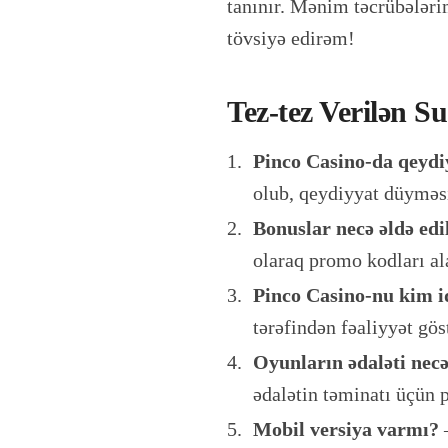
tanınır. Mənim təcrübələr
tövsiyə edirəm!
Tez-tez Verilən S
Pinco Casino-da qeydiy
olub, qeydiyyat düyməs
Bonuslar necə əldə edi
olaraq promo kodları ala
Pinco Casino-nu kim i
tərəfindən fəaliyyət gös
Oyunların ədaləti necə
ədalətin təminatı üçün p
Mobil versiya varmı?
–