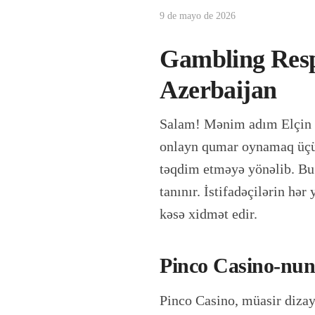
9 de mayo de 2026
Gambling Respo
Azerbaijan
Salam! Mənim adım Elçin 
onlayn qumar oynamaq üçün
təqdim etməyə yönəlib. Bu k
tanınır. İstifadəçilərin hə
kəsə xidmət edir.
Pinco Casino-nun 
Pinco Casino, müasir dizayn