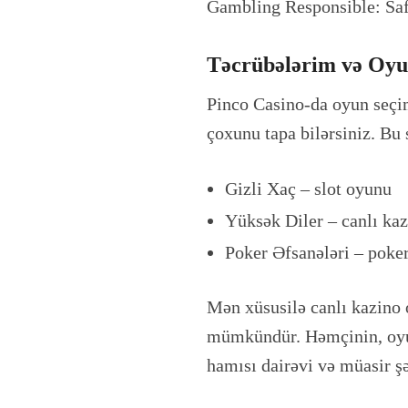
Gambling Responsible: Safe
Təcrübələrim və Oyu
Pinco Casino-da oyun seçim
çoxunu tapa bilərsiniz. Bu
Gizli Xaç – slot oyunu
Yüksək Diler – canlı ka
Poker Əfsanələri – poke
Mən xüsusilə canlı kazino o
mümkündür. Həmçinin, oyun
hamısı dairəvi və müasir şə