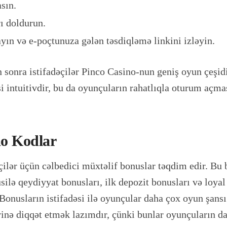
sın.
ı doldurun.
ın və e-poçtunuza gələn təsdiqləmə linkini izləyin.
sonra istifadəçilər Pinco Casino-nun geniş oyun çeşid
eysi intuitivdir, bu da oyunçuların rahatlıqla oturum açm
mo Kodlar
əçilər üçün cəlbedici müxtəlif bonuslar təqdim edir. Bu
lə qeydiyyat bonusları, ilk depozit bonusları və loyal
nusların istifadəsi ilə oyunçular daha çox oyun şansı
rinə diqqət etmək lazımdır, çünki bunlar oyunçuların d