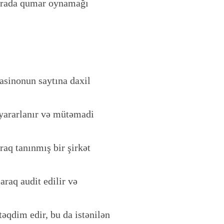
burada qumar oynamağı
asinonun saytına daxil
 yararlanır və mütəmadi
raq tanınmış bir şirkət
raq audit edilir və
təqdim edir, bu da istənilən