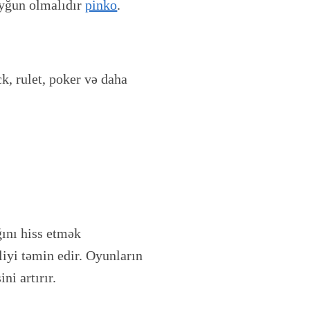
uyğun olmalıdır
pinko
.
k, rulet, poker və daha
ğını hiss etmək
iyi təmin edir. Oyunların
ni artırır.