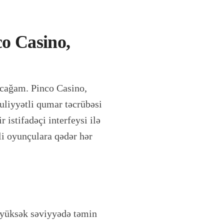
co Casino,
cağam. Pinco Casino,
liyyətli qumar təcrübəsi
istifadəçi interfeysi ilə
əli oyunçulara qədər hər
i yüksək səviyyədə təmin