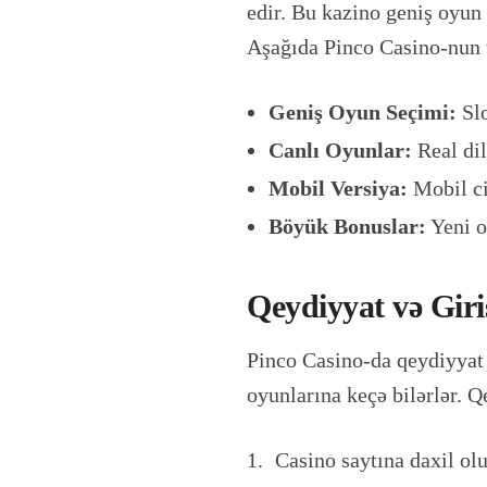
edir. Bu kazino geniş oyun 
Aşağıda Pinco Casino-nun t
Geniş Oyun Seçimi:
Slo
Canlı Oyunlar:
Real dil
Mobil Versiya:
Mobil ci
Böyük Bonuslar:
Yeni o
Qeydiyyat və Giri
Pinco Casino-da qeydiyyat p
oyunlarına keçə bilərlər. Q
Casino saytına daxil ol