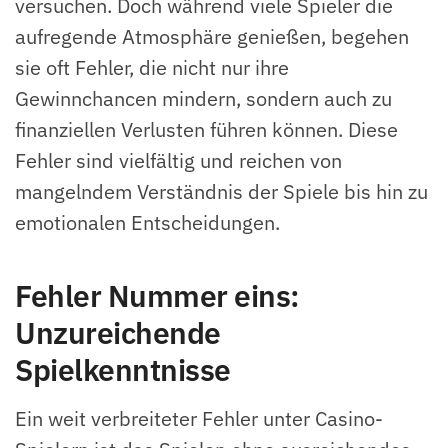
versuchen. Doch während viele Spieler die
aufregende Atmosphäre genießen, begehen
sie oft Fehler, die nicht nur ihre
Gewinnchancen mindern, sondern auch zu
finanziellen Verlusten führen können. Diese
Fehler sind vielfältig und reichen von
mangelndem Verständnis der Spiele bis hin zu
emotionalen Entscheidungen.
Fehler Nummer eins:
Unzureichende
Spielkenntnisse
Ein weit verbreiteter Fehler unter Casino-