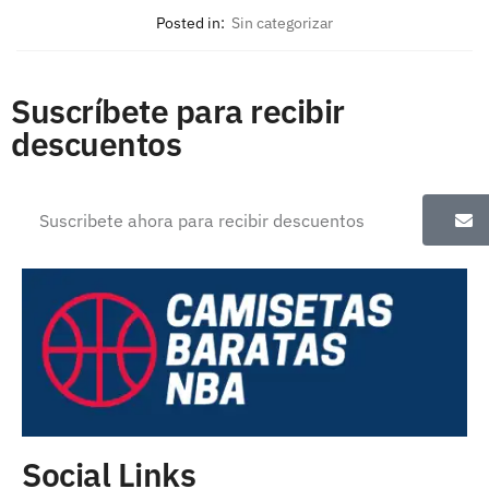
Posted in:
Sin categorizar
Suscríbete para recibir
descuentos
Social Links