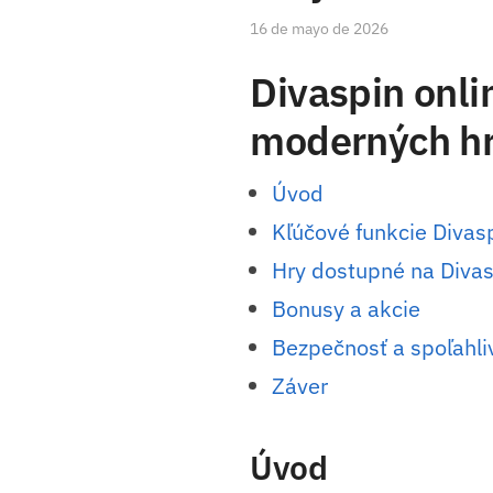
16 de mayo de 2026
Divaspin onli
moderných h
Úvod
Kľúčové funkcie Divasp
Hry dostupné na Diva
Bonusy a akcie
Bezpečnosť a spoľahli
Záver
Úvod