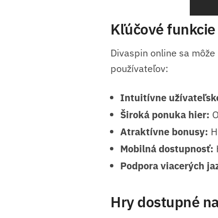
Kľúčové funkcie
Divaspin online sa môže 
používateľov:
Intuitívne užívateľsk
Široká ponuka hier:
O
Atraktívne bonusy:
Hr
Mobilná dostupnosť:
Podpora viacerých ja
Hry dostupné na