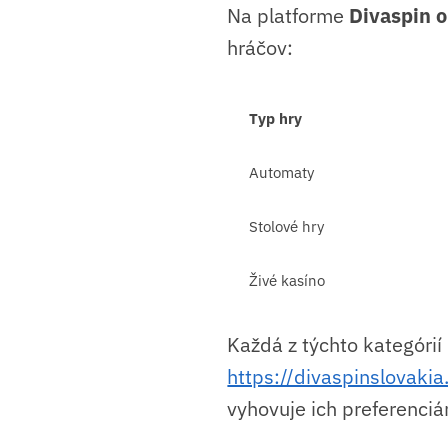
Na platforme
Divaspin o
hráčov:
Typ hry
Automaty
Stolové hry
Živé kasíno
Každá z týchto kategóri
https://divaspinslovaki
vyhovuje ich preferenci