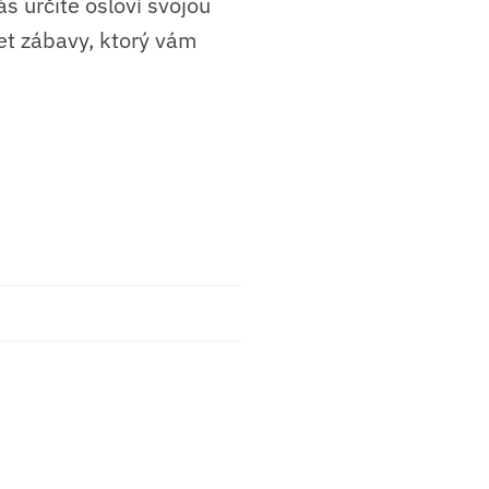
s určite osloví svojou
et zábavy, ktorý vám