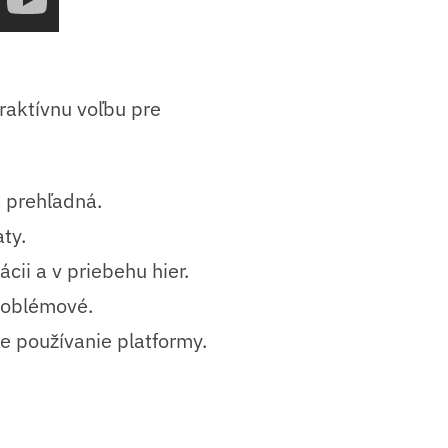
raktívnu voľbu pre
 prehľadná.
ty.
cii a v priebehu hier.
roblémové.
e používanie platformy.