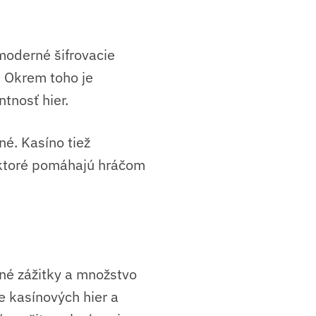
moderné šifrovacie
. Okrem toho je
tnosť hier.
né. Kasíno tiež
, ktoré pomáhajú hráčom
rné zážitky a množstvo
e kasínových hier a