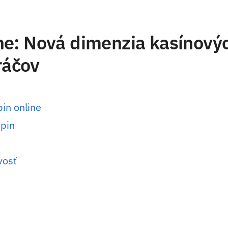
ne: Nová dimenzia kasínovýc
ráčov
in online
spin
vosť