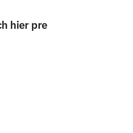
h hier pre