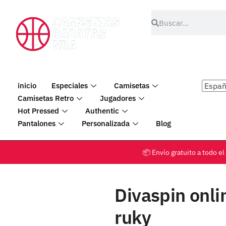
inicio
Especiales
Camisetas
Camisetas Retro
Jugadores
Hot Pressed
Authentic
Pantalones
Personalizada
Blog
📦 Envío gratuito a tod
Divaspin onli
ruky