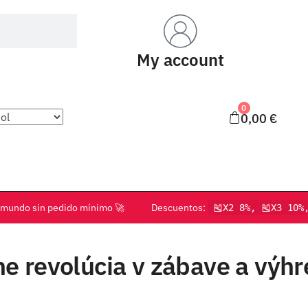
My account
0
0,00
€
o el mundo sin pedido mínimo 🚀 Descuentos:
🎽X2 8%, 🎽X3 10%
ne revolúcia v zábave a výh