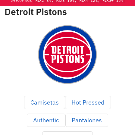
Descuentos:
🎽X2 8%, 🎽X3 10%, 🎽X4 12%, 🎽X5+ 15%
Detroit Pistons
Camisetas
Hot Pressed
Authentic
Pantalones