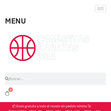
MENU
0
📦 Envío gratuito a todo el mundo sin pedido mínimo 🚀