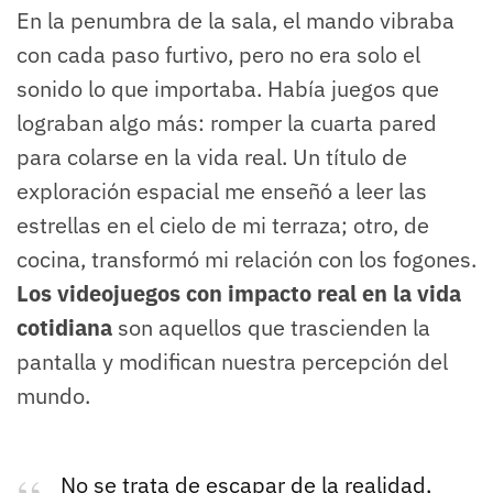
En la penumbra de la sala, el mando vibraba
con cada paso furtivo, pero no era solo el
sonido lo que importaba. Había juegos que
lograban algo más: romper la cuarta pared
para colarse en la vida real. Un título de
exploración espacial me enseñó a leer las
estrellas en el cielo de mi terraza; otro, de
cocina, transformó mi relación con los fogones.
Los videojuegos con impacto real en la vida
cotidiana
son aquellos que trascienden la
pantalla y modifican nuestra percepción del
mundo.
No se trata de escapar de la realidad,