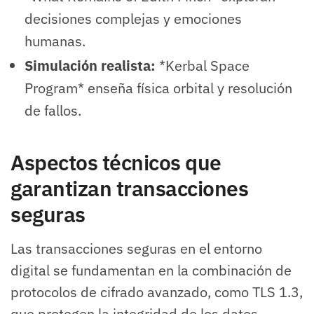
decisiones complejas y emociones
humanas.
Simulación realista:
*Kerbal Space
Program* enseña física orbital y resolución
de fallos.
Aspectos técnicos que
garantizan transacciones
seguras
Las transacciones seguras en el entorno
digital se fundamentan en la combinación de
protocolos de cifrado avanzado, como TLS 1.3,
que protegen la integridad de los datos