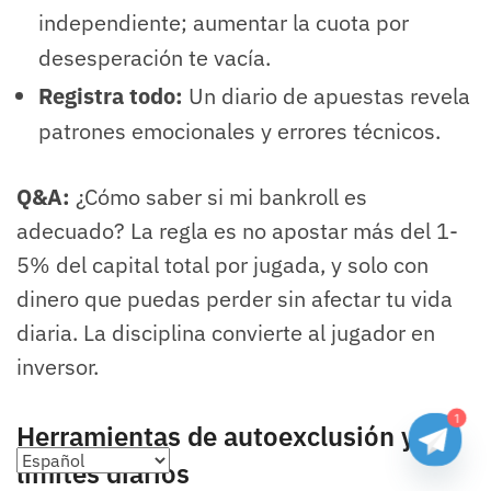
independiente; aumentar la cuota por
desesperación te vacía.
Registra todo:
Un diario de apuestas revela
patrones emocionales y errores técnicos.
Q&A:
¿Cómo saber si mi bankroll es
adecuado? La regla es no apostar más del 1-
5% del capital total por jugada, y solo con
dinero que puedas perder sin afectar tu vida
diaria. La disciplina convierte al jugador en
inversor.
1
Herramientas de autoexclusión y
límites diarios