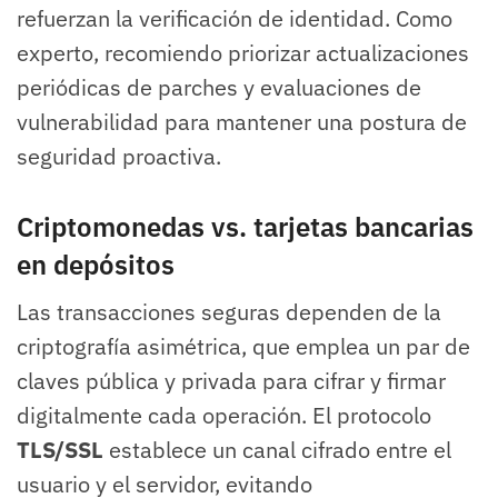
refuerzan la verificación de identidad. Como
experto, recomiendo priorizar actualizaciones
periódicas de parches y evaluaciones de
vulnerabilidad para mantener una postura de
seguridad proactiva.
Criptomonedas vs. tarjetas bancarias
en depósitos
Las transacciones seguras dependen de la
criptografía asimétrica, que emplea un par de
claves pública y privada para cifrar y firmar
digitalmente cada operación. El protocolo
TLS/SSL
establece un canal cifrado entre el
usuario y el servidor, evitando