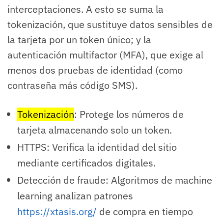
interceptaciones. A esto se suma la
tokenización, que sustituye datos sensibles de
la tarjeta por un token único; y la
autenticación multifactor (MFA), que exige al
menos dos pruebas de identidad (como
contraseña más código SMS).
Tokenización
: Protege los números de
tarjeta almacenando solo un token.
HTTPS: Verifica la identidad del sitio
mediante certificados digitales.
Detección de fraude: Algoritmos de machine
learning analizan patrones
https://xtasis.org/
de compra en tiempo