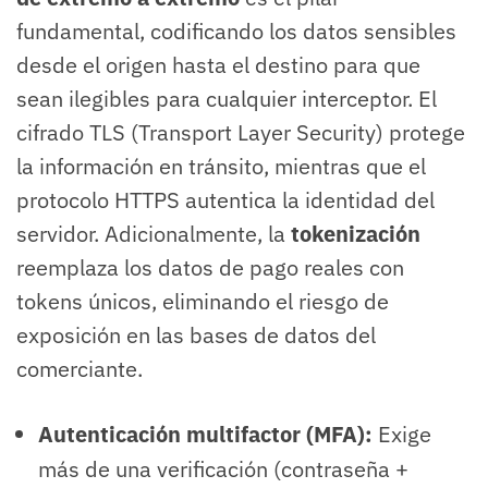
fundamental, codificando los datos sensibles
desde el origen hasta el destino para que
sean ilegibles para cualquier interceptor. El
cifrado TLS (Transport Layer Security) protege
la información en tránsito, mientras que el
protocolo HTTPS autentica la identidad del
servidor. Adicionalmente, la
tokenización
reemplaza los datos de pago reales con
tokens únicos, eliminando el riesgo de
exposición en las bases de datos del
comerciante.
Autenticación multifactor (MFA):
Exige
más de una verificación (contraseña +