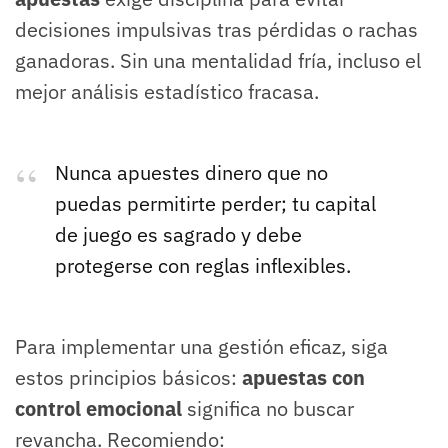
decisiones impulsivas tras pérdidas o rachas
ganadoras. Sin una mentalidad fría, incluso el
mejor análisis estadístico fracasa.
Nunca apuestes dinero que no
puedas permitirte perder; tu capital
de juego es sagrado y debe
protegerse con reglas inflexibles.
Para implementar una gestión eficaz, siga
estos principios básicos:
apuestas con
control emocional
significa no buscar
revancha. Recomiendo: