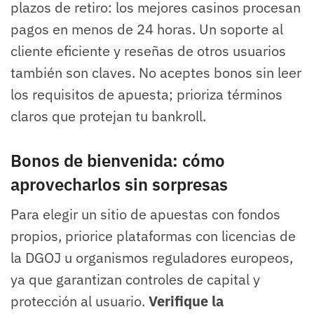
plazos de retiro: los mejores casinos procesan
pagos en menos de 24 horas. Un soporte al
cliente eficiente y reseñas de otros usuarios
también son claves. No aceptes bonos sin leer
los requisitos de apuesta; prioriza términos
claros que protejan tu bankroll.
Bonos de bienvenida: cómo
aprovecharlos sin sorpresas
Para elegir un sitio de apuestas con fondos
propios, priorice plataformas con licencias de
la DGOJ u organismos reguladores europeos,
ya que garantizan controles de capital y
protección al usuario.
Verifique la