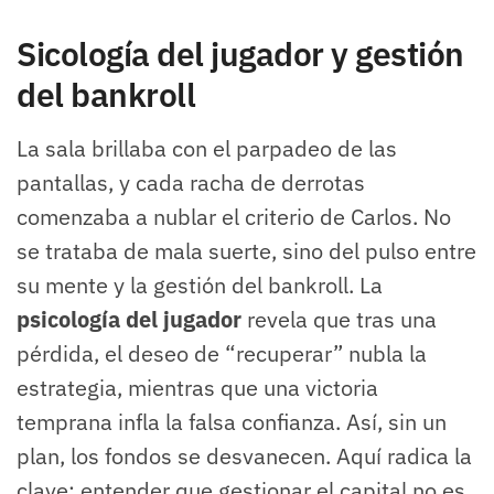
Sicología del jugador y gestión
del bankroll
La sala brillaba con el parpadeo de las
pantallas, y cada racha de derrotas
comenzaba a nublar el criterio de Carlos. No
se trataba de mala suerte, sino del pulso entre
su mente y la gestión del bankroll. La
psicología del jugador
revela que tras una
pérdida, el deseo de “recuperar” nubla la
estrategia, mientras que una victoria
temprana infla la falsa confianza. Así, sin un
plan, los fondos se desvanecen. Aquí radica la
clave: entender que gestionar el capital no es