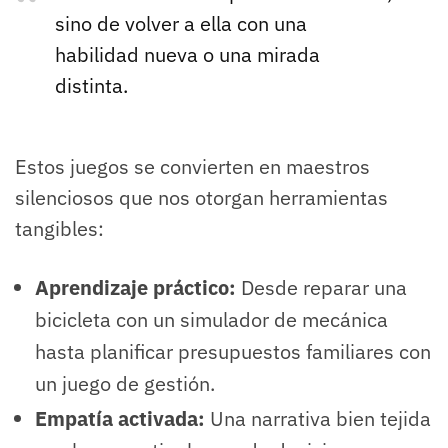
sino de volver a ella con una
habilidad nueva o una mirada
distinta.
Estos juegos se convierten en maestros
silenciosos que nos otorgan herramientas
tangibles:
Aprendizaje práctico:
Desde reparar una
bicicleta con un simulador de mecánica
hasta planificar presupuestos familiares con
un juego de gestión.
Empatía activada:
Una narrativa bien tejida