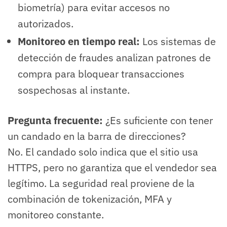
biometría) para evitar accesos no
autorizados.
Monitoreo en tiempo real:
Los sistemas de
detección de fraudes analizan patrones de
compra para bloquear transacciones
sospechosas al instante.
Pregunta frecuente:
¿Es suficiente con tener
un candado en la barra de direcciones?
No. El candado solo indica que el sitio usa
HTTPS, pero no garantiza que el vendedor sea
legítimo. La seguridad real proviene de la
combinación de tokenización, MFA y
monitoreo constante.