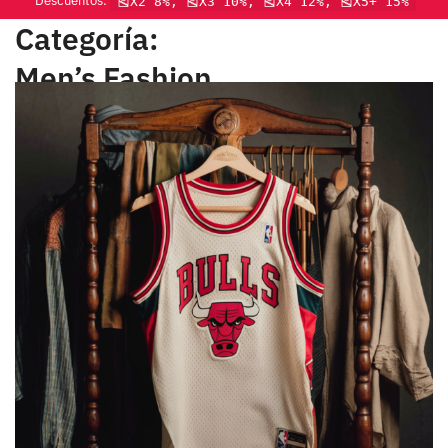
Descuentos:
🎽X2 8%, 🎽X3 10%, 🎽X4 12%, 🎽X5+ 15%
Categoría:
Men’s Fashion