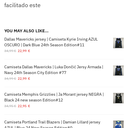
facilitado este
YOU MAY ALSO LIKE…
Dallas Mavericks jersey | Camiseta Kyrie Irving AZUL
OSCURO | Dark Blue 24th Season Edition#11
34,99
€
22,99
€
Camiseta Dallas Mavericks | Luka Dončić Jersy Armada |
Navy 24th Season City Edition #77
34,99
€
22,99
€
Camiseta Memphis Grizzlies | Ja Morant jersey NEGRA |
Black 24 new season Edition#12
34,95
€
22,95
€
Camiseta Portland Trail Blazers | Damian Lillard jersey
AZUL | Blue 24 New Season Edition#0