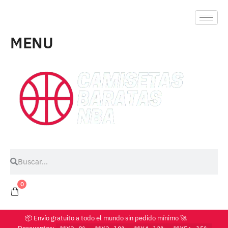
MENU
0
📦 Envío gratuito a todo el mundo sin pedido mínimo 🚀