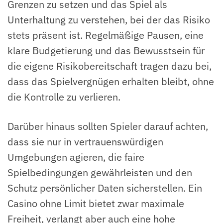
Grenzen zu setzen und das Spiel als
Unterhaltung zu verstehen, bei der das Risiko
stets präsent ist. Regelmäßige Pausen, eine
klare Budgetierung und das Bewusstsein für
die eigene Risikobereitschaft tragen dazu bei,
dass das Spielvergnügen erhalten bleibt, ohne
die Kontrolle zu verlieren.
Darüber hinaus sollten Spieler darauf achten,
dass sie nur in vertrauenswürdigen
Umgebungen agieren, die faire
Spielbedingungen gewährleisten und den
Schutz persönlicher Daten sicherstellen. Ein
Casino ohne Limit bietet zwar maximale
Freiheit, verlangt aber auch eine hohe