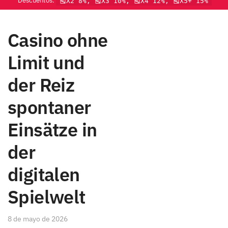
Descuentos:
🎽X2 8%, 🎽X3 10%, 🎽X4 12%, 🎽X5+ 15%
Casino ohne
Limit und
der Reiz
spontaner
Einsätze in
der
digitalen
Spielwelt
8 de mayo de 2026