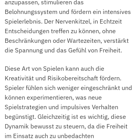
anzupassen, stimulieren das
Belohnungssystem und fördern ein intensives
Spielerlebnis. Der Nervenkitzel, in Echtzeit
Entscheidungen treffen zu können, ohne
Beschränkungen oder Wartezeiten, verstärkt
die Spannung und das Gefühl von Freiheit.
Diese Art von Spielen kann auch die
Kreativität und Risikobereitschaft fördern.
Spieler fühlen sich weniger eingeschränkt und
können experimentieren, was neue
Spielstrategien und impulsives Verhalten
begünstigt. Gleichzeitig ist es wichtig, diese
Dynamik bewusst zu steuern, da die Freiheit
im Einsatz auch zu unbedachten