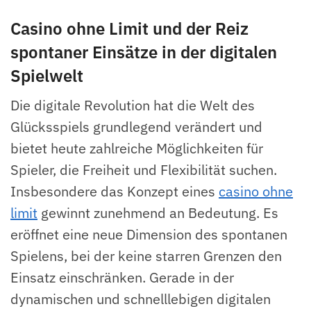
Casino ohne Limit und der Reiz
spontaner Einsätze in der digitalen
Spielwelt
Die digitale Revolution hat die Welt des
Glücksspiels grundlegend verändert und
bietet heute zahlreiche Möglichkeiten für
Spieler, die Freiheit und Flexibilität suchen.
Insbesondere das Konzept eines
casino ohne
limit
gewinnt zunehmend an Bedeutung. Es
eröffnet eine neue Dimension des spontanen
Spielens, bei der keine starren Grenzen den
Einsatz einschränken. Gerade in der
dynamischen und schnelllebigen digitalen