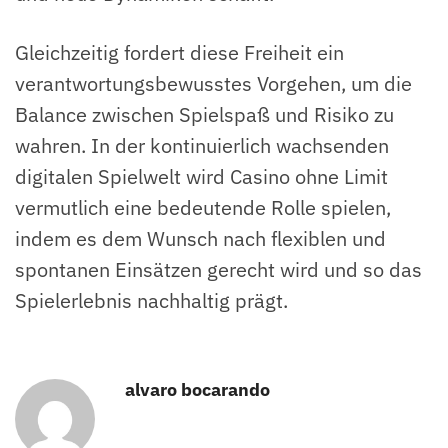
Gleichzeitig fordert diese Freiheit ein
verantwortungsbewusstes Vorgehen, um die
Balance zwischen Spielspaß und Risiko zu
wahren. In der kontinuierlich wachsenden
digitalen Spielwelt wird Casino ohne Limit
vermutlich eine bedeutende Rolle spielen,
indem es dem Wunsch nach flexiblen und
spontanen Einsätzen gerecht wird und so das
Spielerlebnis nachhaltig prägt.
alvaro bocarando