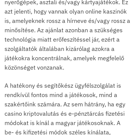
nyerőgépek, asztali és/vagy kártyajátékok. Ez
azt jelenti, hogy vannak olyan online kaszinók
is, amelyeknek rossz a hírneve és/vagy rossz a
minősítése. Az ajánlat azonban a szükséges
technológia miatt erőfeszítéssel jár, ezért a
szolgáltatók általában kizárólag azokra a
játékokra koncentrálnak, amelyek megfelelő
közönséget vonzanak.
A hatékony és segítőkész ügyfélszolgálat is
rendkívül fontos mind a játékosok, mind a
szakértőink számára. Az sem hátrány, ha egy
casino kriptovalutás és e-pénztárcás fizetési
módokat is kínál a magyar játékosoknak. A
be- és kifizetési módok széles kínálata,