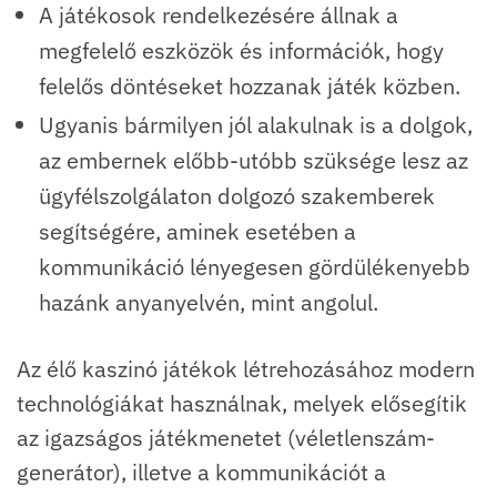
A játékosok rendelkezésére állnak a
megfelelő eszközök és információk, hogy
felelős döntéseket hozzanak játék közben.
Ugyanis bármilyen jól alakulnak is a dolgok,
az embernek előbb-utóbb szüksége lesz az
ügyfélszolgálaton dolgozó szakemberek
segítségére, aminek esetében a
kommunikáció lényegesen gördülékenyebb
hazánk anyanyelvén, mint angolul.
Az élő kaszinó játékok létrehozásához modern
technológiákat használnak, melyek elősegítik
az igazságos játékmenetet (véletlenszám-
generátor), illetve a kommunikációt a