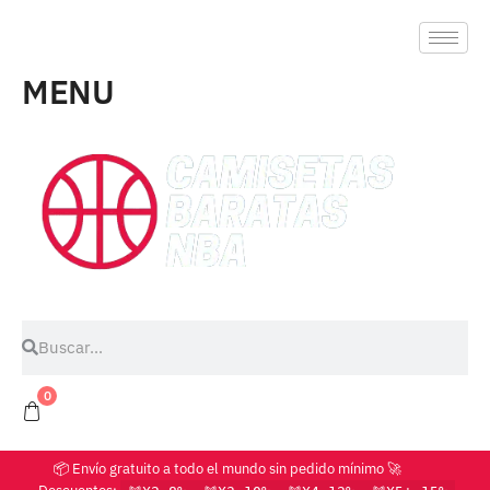
MENU
0
📦 Envío gratuito a todo el mundo sin pedido mínimo 🚀