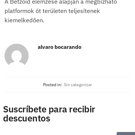
A Betzoid elemzése alapján a megbízható
platformok öt területen teljesítenek
kiemelkedően.
alvaro bocarando
Posted in:
Sin categorizar
Suscríbete para recibir
descuentos