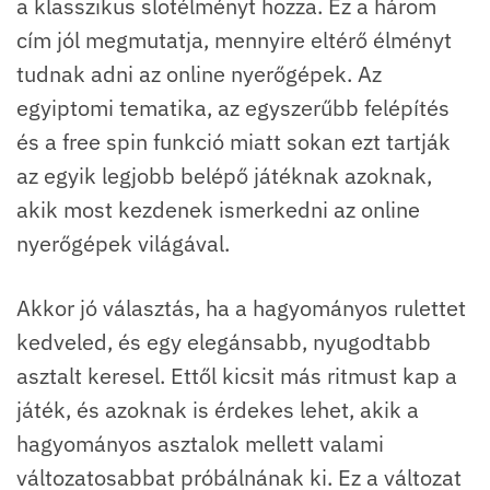
a klasszikus slotélményt hozza. Ez a három
cím jól megmutatja, mennyire eltérő élményt
tudnak adni az online nyerőgépek. Az
egyiptomi tematika, az egyszerűbb felépítés
és a free spin funkció miatt sokan ezt tartják
az egyik legjobb belépő játéknak azoknak,
akik most kezdenek ismerkedni az online
nyerőgépek világával.
Akkor jó választás, ha a hagyományos rulettet
kedveled, és egy elegánsabb, nyugodtabb
asztalt keresel. Ettől kicsit más ritmust kap a
játék, és azoknak is érdekes lehet, akik a
hagyományos asztalok mellett valami
változatosabbat próbálnának ki. Ez a változat