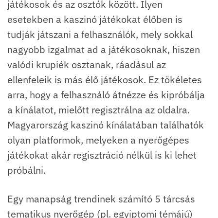
játékosok és az osztók között. Ilyen
esetekben a kaszinó játékokat élőben is
tudják játszani a felhasználók, mely sokkal
nagyobb izgalmat ad a játékosoknak, hiszen
valódi krupiék osztanak, ráadásul az
ellenfeleik is más élő játékosok. Ez tökéletes
arra, hogy a felhasználó átnézze és kipróbálja
a kínálatot, mielőtt regisztrálna az oldalra.
Magyarország kaszinó kínálatában találhatók
olyan platformok, melyeken a nyerőgépes
játékokat akár regisztráció nélkül is ki lehet
próbálni.
Egy manapság trendinek számító 5 tárcsás
tematikus nyerőgép (pl. egyiptomi témájú)