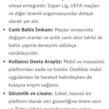
siteye entegredir. Süper Lig, UEFA maçları
ve diğer önemli organizasyonlar detaylı
olarak yer alır.
Canlı Bahis İmkanı:
Maçlar esnasında
değişen oranlar ve anlık canlı skor takibi ile
bahis yapma deneyimi oldukça
sürükleyicidir.
Kullanıcı Dostu Arayüz:
Mobil ve masaüstü
platformları sade ve hızlıdır. Özellikle mobil
uygulaması ile hareket halindeyken de
kolayca erişim sağlanır.
Güvenlik ve Lisans:
1xbet, lisanslı bir
platform olarak veri güvenliğine önem verir
ve Türkiye’deki yasal durumuna uygun