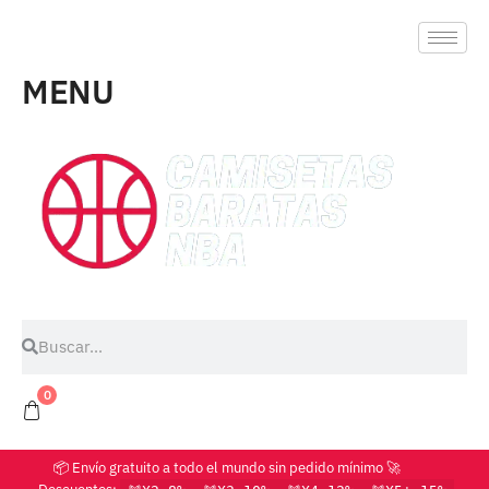
MENU
0
📦 Envío gratuito a todo el mundo sin pedido mínimo 🚀