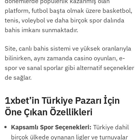
dönemlerde popülerlik kazanmış olan
platform, futbol başta olmak üzere basketbol,
tenis, voleybol ve daha birçok spor dalında
bahis imkanı sunmaktadır.
Site, canlı bahis sistemi ve yüksek oranlarıyla
bilinirken, aynı zamanda casino oyunları, e-
spor ve sanal sporlar gibi alternatif seçenekler
de sağlar.
1xbet’in Türkiye Pazarı İçin
Öne Çıkan Özellikleri
Kapsamlı Spor Seçenekleri:
Türkiye dahil
birçok ülkede oynanan ligler ve turnuvalar