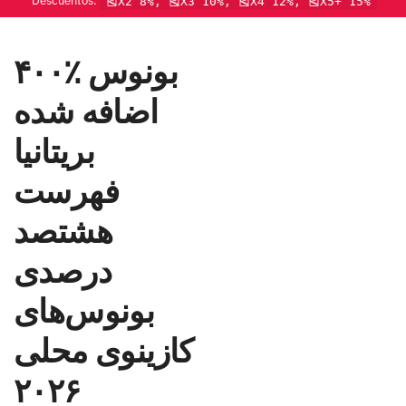
Descuentos:
🎽X2 8%, 🎽X3 10%, 🎽X4 12%, 🎽X5+ 15%
۴۰۰٪ بونوس
اضافه شده
بریتانیا
فهرست
هشتصد
درصدی
بونوس‌های
کازینوی محلی
۲۰۲۶