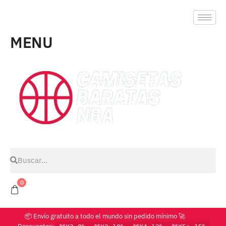
MENU
0
📦 Envío gratuito a todo el mundo sin pedido mínimo 🚀