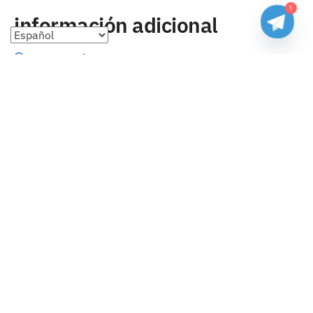
1
información adicional
Preguntas frecuentes
Seguimiento de envíos
Formas de pago
Cambios y devoluciones
Sobre nosotros
Envío
Tallas
Blog
contacto
Copyright 2023 Camisetasbaratasnba . Todos los derechos