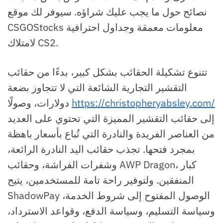
نصائح حول ما يجب عليك شراؤه. سيوفر لك موقع
CSGOStocks معلومات معمقة وجداول احترافية
لامتلاك CS2.
تتنوع تشكيلة الحقائب بشكل كبير، بدءًا من حقائب
التقشير التجارية الشائعة التي لا تتجاوز بضعة
https://christopheryabsley.com/
دولارات، وصولًا
إلى حقائب التقشير المميزة التي تحتوي على العديد
من العناصر الفريدة والنادرة التي تُباع بأسعار باهظة
بمجرد فتحها. تجذب حقائب اليد النادرة الرائعة،
وشفرات الفراشة، وحقائب AWP Dragon، كبار
المنفقين. ولتوفير راحة تامة للمستخدمين، يتيح
ShadowPay الوصول المفتوح إلى شروط الخدمة،
وسياسة التسليم، وسياسة الدفع، وقواعد الاسترداد،