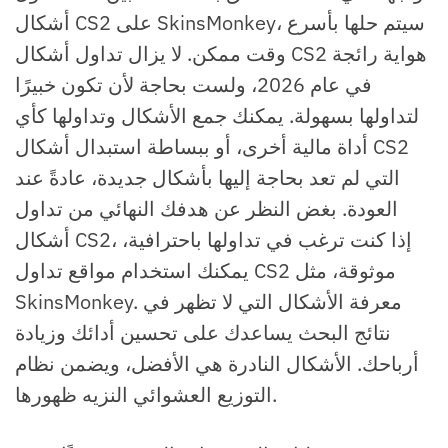
أشكال CS2 على SkinsMonkey، سيتم حلها بأسرع
وقت ممكن. لا يزال تداول أشكال CS2 هواية رائجة
في عام 2026، ولست بحاجة لأن تكون خبيرًا
لتداولها بسهولة. يمكنك جمع الأشكال وتداولها كأي
أداة مالية أخرى، أو ببساطة استبدال أشكال CS2
التي لم تعد بحاجة إليها بأشكال جديدة، عادةً عند
العودة. بغض النظر عن هدفك النهائي من تداول
أشكال CS2، إذا كنت ترغب في تداولها باحترافية،
يمكنك استخدام مواقع تداول CS2 موثوقة، مثل
SkinsMonkey. معرفة الأشكال التي لا تظهر في
نتائج البحث يساعدك على تحسين أدائك وزيادة
أرباحك. الأشكال النادرة هي الأفضل، ويضمن نظام
التوزيع العشوائي النزيه ظهورها.