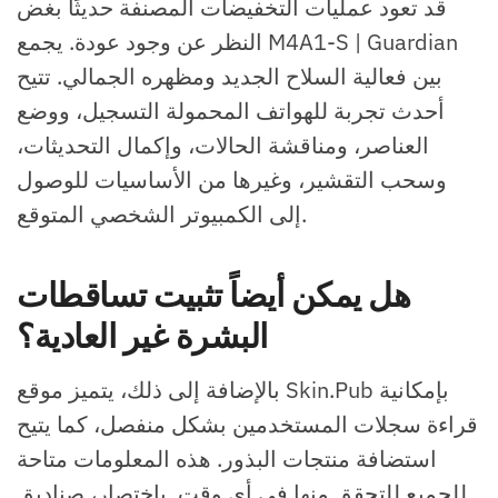
قد تعود عمليات التخفيضات المصنفة حديثًا بغض
النظر عن وجود عودة. يجمع M4A1-S | Guardian
بين فعالية السلاح الجديد ومظهره الجمالي. تتيح
أحدث تجربة للهواتف المحمولة التسجيل، ووضع
العناصر، ومناقشة الحالات، وإكمال التحديثات،
وسحب التقشير، وغيرها من الأساسيات للوصول
إلى الكمبيوتر الشخصي المتوقع.
هل يمكن أيضاً تثبيت تساقطات
البشرة غير العادية؟
بالإضافة إلى ذلك، يتميز موقع Skin.Pub بإمكانية
قراءة سجلات المستخدمين بشكل منفصل، كما يتيح
استضافة منتجات البذور. هذه المعلومات متاحة
للجميع للتحقق منها في أي وقت. باختصار، صناديق