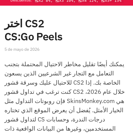
Descuentos:
🎽X2 8%, 🎽X3 10%, 🎽X4 12%, 🎽X5+ 15%
اختر CS2
CS:Go Peels
5 de mayo de 2026
يمكنك أيضًا تقليل مخاطر الاحتيال المحتملة بتجنب
التعامل مع التجار غير الشرعيين الذين يسعون
للاحتيال عليك وسرقة قشور CS2 الخاصة بك. إذا
كنت ترغب في تداول قشور CS2 خلال عام 2026،
فإن روبوتات التداول مثل SkinsMonkey.com هي
الخيار الأمثل. يُفضل أن يعرض الموقع الذي تختاره
لتداول قشور CS درجات الندرة، وحسابات
المستخدمين، وغيرها من البيانات الواقعية ذات