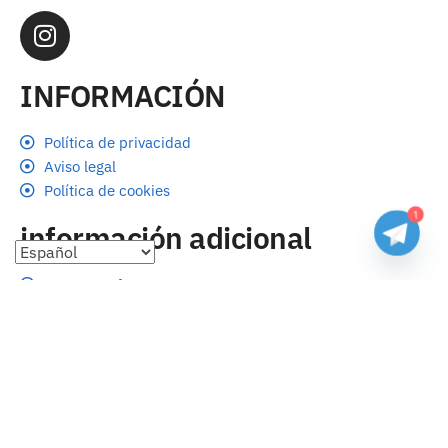
INFORMACIÓN
Política de privacidad
Aviso legal
Política de cookies
1
información adicional
Preguntas frecuentes
Seguimiento de envíos
Formas de pago
Cambios y devoluciones
Sobre nosotros
Envío
Tallas