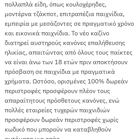
πολλαπλά είδη, όπως κουλοχέρηδες,
μοντέρνα τζάκποτ, επιτραπέζια παιχνίδια,
εμπειρία με μεσάζοντες σε πραγματικό χρόνο
και εικονικά παιχνίδια. Το νέο καζίνο
διατηρεί αυστηρούς κανόνες επαλήθευσης
ηλικίας, απαιτώντας από όλους τους παίκτες
να είναι άνω των 18 ετών πριν αποκτήσουν
πρόσβαση σε παιχνίδια με πραγματικά
χρήματα. Ωστόσο, ορισμένες 100% δωρεάν
περιστροφές προσφέρουν πλέον τους
απαραίτητους πρόσθετους κανόνες, ενώ
πολλές εταιρείες τυχερών παιχνιδιών
προσφέρουν δωρεάν περιστροφές χωρίς
κωδικό που μπορούν να καταβληθούν
αυτόματα για εσάς.