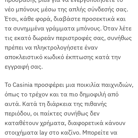
νέο μπόνους μέσω της απλής σύνδεσής σας.
Έτσι, κάθε φορά, διαβάστε προσεκτικά και
τα συνημμένα γράμματα μπόνους. Όταν λέτε
τις εκατό δωρεάν περιστροφές σας, συνήθως
πρέπει να πληκτρολογήσετε έναν
αποκλειστικό κωδικό έκπτωσης κατά την
εγγραφή σας.
Το Casinia προσφέρει μια ποικιλία παιχνιδιών,
όπως το τρέχον και τα πιο δημοφιλή από
αυτά. Κατά τη διάρκεια της πιθανής
περιόδου, οι παίκτες συνήθως δεν
καταθέτουν χρήματα, διαφορετικά κάνουν
στοιχήματα lay στο καζίνο. Μπορείτε να