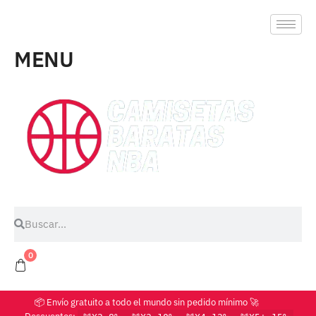
MENU
0
📦 Envío gratuito a todo el mundo sin pedido mínimo 🚀