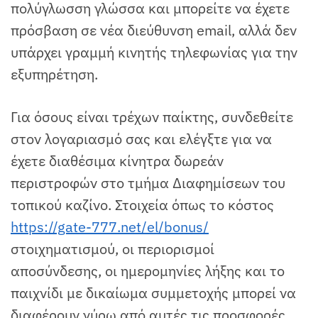
πολύγλωσση γλώσσα και μπορείτε να έχετε
πρόσβαση σε νέα διεύθυνση email, αλλά δεν
υπάρχει γραμμή κινητής τηλεφωνίας για την
εξυπηρέτηση.
Για όσους είναι τρέχων παίκτης, συνδεθείτε
στον λογαριασμό σας και ελέγξτε για να
έχετε διαθέσιμα κίνητρα δωρεάν
περιστροφών στο τμήμα Διαφημίσεων του
τοπικού καζίνο. Στοιχεία όπως το κόστος
https://gate-777.net/el/bonus/
στοιχηματισμού, οι περιορισμοί
αποσύνδεσης, οι ημερομηνίες λήξης και το
παιχνίδι με δικαίωμα συμμετοχής μπορεί να
διαφέρουν γύρω από αυτές τις προσφορές