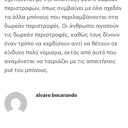
περιστροφών, όπως συμβαίνει με όλα σχεδόν
τα άλλα μπόνους που περιλαμβάνονται στα
δωρεάν περιστροφές. Οι άνθρωποι αγαπούν
τις δωρεάν περιστροφές, καθώς τους δίνουν
έναν τρόπο να κερδίσουν αντί να θέτουν σε
κίνδυνο πολύ νόμισμα, εκτός από αυτό που
αναμένεται να ταιριάζει με τις απαιτήσεις
put του μπόνους.
alvaro bocarando