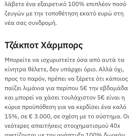
λάβετε ένα εξαιρετικό 100% επιπλέον ποσό
ζευγών με την τοποθέτηση εκατό ευρώ στη
νέα σας συνδρομή.
Τζάκποτ Χάρμπορς
Μπορείτε να ισχυριστείτε όσα από αυτά τα
κίνητρα θέλετε, δεν υπάρχει όριο. Αλλά όχι,
προς το παρόν, πρέπει να ξέρετε ότι κάποιος
παίζει λιμάνια για περίπου 5€ την εβδομάδα
και μπορεί να χάσει τουλάχιστον 5€ είναι η
κύρια προϋπόθεση για να κερδίσει ένα καλό
15%, σε € 3.000, σε σχέση με το σύστημα. Οι
νεότερες απαιτήσεις στοιχηματισμού 40x
σχετίζονται με την ανάπτυξη 100% δωρεάν