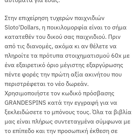
Στην επιχείρηση τυχερών παιχνιδιών
Sloto'Dollars, η ποικιλομορφία είναι το σήμα
κατατεθέν του δικού σας παιχνιδιού. Πριν
από τις διανομές, ακόμα κι αν θέλετε να
πληροίτε τα πρότυπα στοιχηματισμού 60x με
ένα εξαιρετικό όριο μέγιστης εξαργύρωσης
πέντε φορές την πρώτη αξία ακινήτου που
περιστρέφεται το νέο δωρεάν.
Χρησιμοποιήστε τον κωδικό πρόσβασης
GRANDESPINS κατά την εγγραφή για να
ξεκλειδώσετε το μπόνους τους. Όλα τα βιβλία
μας είναι πλήρως συντεταγμένα σύμφωνα με
το επίπεδο και την προσωπική έκθεση σε